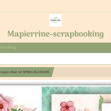
Mapierrine-scrapbooking
pbooking
écouper Altair Art SPRING BLOSSOMS