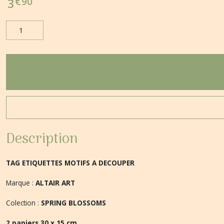
€
90
3
Description
TAG ETIQUETTES MOTIFS A DECOUPER
Marque :
ALTAIR ART
Colection :
SPRING BLOSSOMS
2 papiers 30 x 15 cm