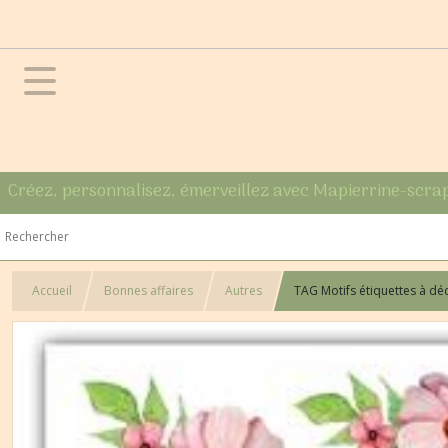
Créez, personnalisez, émerveillez avec Mapierrine-scra
Accueil
Bonnes affaires
Autres
TAG Motifs étiquettes à d