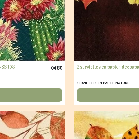
NSS 108
2 serviettes en papier décou
0
€
80
SERVIETTES EN PAPIER NATURE