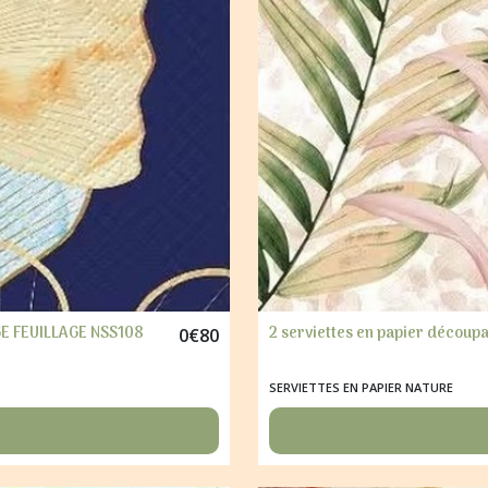
GE FEUILLAGE NSS108
2 serviettes en papier découp
0
€
80
SERVIETTES EN PAPIER NATURE