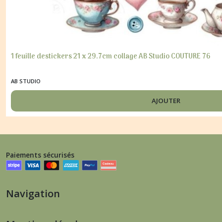
1 feuille destickers 21 x 29.7cm collage AB Studio COUTURE 76
AB STUDIO
AJOUTER
Paiements sécurisés
Navigation