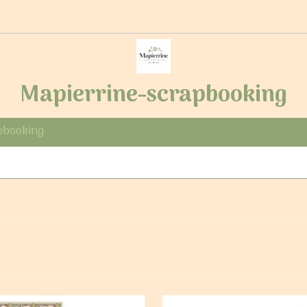
Mapierrine-scrapbooking
pbooking