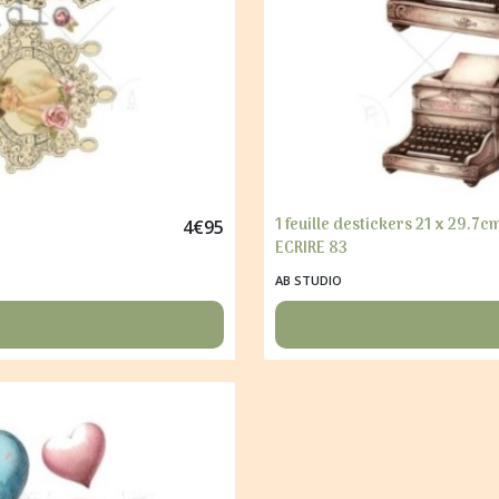
1 feuille destickers 21 x 29.7
4
€
95
ECRIRE 83
AB STUDIO