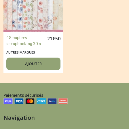
Afficher
les
résultats
48 papiers
21
€
50
scrapbooking 30 x
30 cm Signature
AUTRES MARQUES
Collection ROSE
GARDEN
AJOUTER
Paiements sécurisés
Navigation