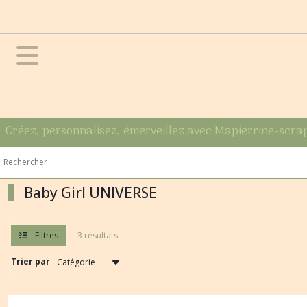
Fermer
FILTRES
Tous
les
produits
Créez, personnalisez, émerveillez avec Mapierrine-scra
Marques
Craft
O'Clock
Baby
Girl
Baby Girl UNIVERSE
UNIVERSE
Filtres
3 résultats
Afficher
les
Trier par
résultats