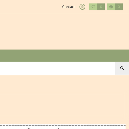
Contact
0
0