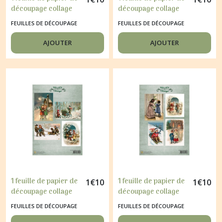
découpage collage
découpage collage
21 x 29,7 cm VINTAGE
21 x 29,7 cm VINTAGE
FEUILLES DE DÉCOUPAGE
FEUILLES DE DÉCOUPAGE
ENFANT 194
ENFANT 193
AJOUTER
AJOUTER
1 feuille de papier de
1 feuille de papier de
1
€
10
1
€
10
découpage collage
découpage collage
21 x 29,7 cm PLAYING
21 x 29,7 cm
FEUILLES DE DÉCOUPAGE
FEUILLES DE DÉCOUPAGE
IN THE SNOW 046
CHRISTMAS TIME 047