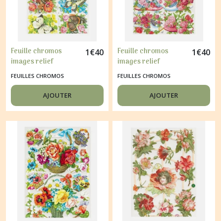
Feuille chromos
Feuille chromos
1
€
40
1
€
40
images relief
images relief
découpage collage
découpage collage
FEUILLES CHROMOS
FEUILLES CHROMOS
PAPILLON ET FLEUR
CHAUSSURE DE
7143
ROSES 7118
AJOUTER
AJOUTER