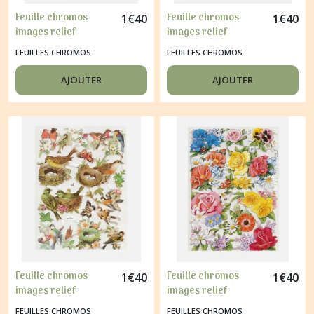
Feuille chromos
Feuille chromos
1
€
40
1
€
40
images relief
images relief
découpage collage
découpage collage
FEUILLES CHROMOS
FEUILLES CHROMOS
PANIER DE FLEURS
FLEUR ROUGE ENFANT
7111
7002
AJOUTER
AJOUTER
Feuille chromos
Feuille chromos
1
€
40
1
€
40
images relief
images relief
découpage collage
découpage collage
FEUILLES CHROMOS
FEUILLES CHROMOS