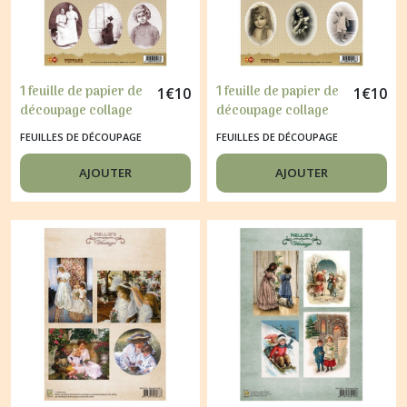
1 feuille de papier de
1 feuille de papier de
1
€
10
1
€
10
découpage collage
découpage collage
21 x 29,7 cm Card
21 x 29,7 cm Card
FEUILLES DE DÉCOUPAGE
FEUILLES DE DÉCOUPAGE
deco VINTAGE 194
deco VINTAGE 193
AJOUTER
AJOUTER