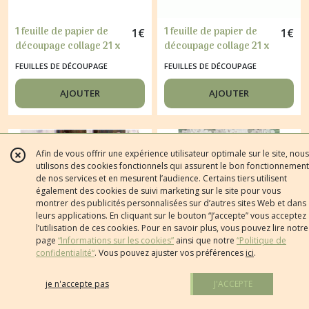
1 feuille de papier de
1 feuille de papier de
1
€
1
€
découpage collage 21 x
découpage collage 21 x
29,7 cm CHIEN CHIOT
29,7 cm NATURE MORTE
FEUILLES DE DÉCOUPAGE
FEUILLES DE DÉCOUPAGE
OISEAU 122
241
AJOUTER
AJOUTER
Afin de vous offrir une expérience utilisateur optimale sur le site, nous
utilisons des cookies fonctionnels qui assurent le bon fonctionnement
de nos services et en mesurent l’audience. Certains tiers utilisent
également des cookies de suivi marketing sur le site pour vous
montrer des publicités personnalisées sur d’autres sites Web et dans
leurs applications. En cliquant sur le bouton “J’accepte” vous acceptez
l’utilisation de ces cookies. Pour en savoir plus, vous pouvez lire notre
page
“Informations sur les cookies”
ainsi que notre
“Politique de
confidentialité“
. Vous pouvez ajuster vos préférences
ici
.
je n'accepte pas
J'ACCEPTE
1 feuille de papier de
1 feuille de papier de
1
€
1
€
découpage collage 21 x
découpage collage 21 x