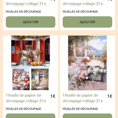
découpage collage 21 x
découpage collage 21 x
29,7 cm MANEQUIN
29,7 cm ROSE CARTE
FEUILLES DE DÉCOUPAGE
FEUILLES DE DÉCOUPAGE
VINTAGE 142
POSTALE VINTAGE 57
AJOUTER
AJOUTER
1 feuille de papier de
1 feuille de papier de
1
€
1
€
découpage collage 21 x
découpage collage 21 x
29,7 cm PORTE FLEURIE
29,7 cm VUE SUR MER
FEUILLES DE DÉCOUPAGE
FEUILLES DE DÉCOUPAGE
1847
FLEUR 185