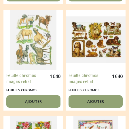
Feuille chromos
Feuille chromos
1
€
40
1
€
40
images relief
images relief
découpage collage
découpage collage
FEUILLES CHROMOS
FEUILLES CHROMOS
CHEVAUX 7199
CHIEN CHEVAL 7187
AJOUTER
AJOUTER