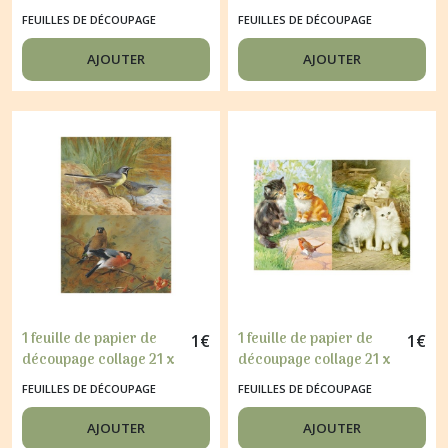
29,7 cm PORTE FLEURIE
29,7 cm FEMME RETRO
FEUILLES DE DÉCOUPAGE
FEUILLES DE DÉCOUPAGE
176
258
AJOUTER
AJOUTER
1 feuille de papier de
1 feuille de papier de
1
€
1
€
découpage collage 21 x
découpage collage 21 x
29,7 cm OISEAU 62
29,7 cm CHAT 132
FEUILLES DE DÉCOUPAGE
FEUILLES DE DÉCOUPAGE
AJOUTER
AJOUTER