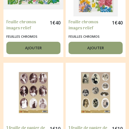
Feuille chromos
Feuille chromos
1
€
40
1
€
40
images relief
images relief
découpage collage
découpage collage
FEUILLES CHROMOS
FEUILLES CHROMOS
FLEURS OISEAU 1590
FLEURS 1546
AJOUTER
AJOUTER
1 feuille de papier de
1 feuille de papier de
1
€
10
1
€
10