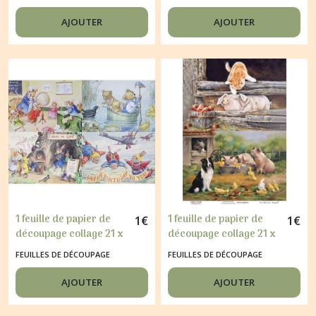
Choice VINTAGE
Choice VINTAGE ANGE
SCENE DE NOEL 046
035
AJOUTER
AJOUTER
1 feuille de papier de
1 feuille de papier de
1
€
1
€
découpage collage 21 x
découpage collage 21 x
29,7 cm SOURIS
29,7 cm ANIMAUX
FEUILLES DE DÉCOUPAGE
FEUILLES DE DÉCOUPAGE
NOUNOURS 83
BASSE COUR 391
AJOUTER
AJOUTER