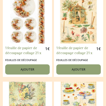
1 feuille de papier de
1 feuille de papier de
1
€
1
€
découpage collage 21 x
découpage collage 21 x
29,7 cm BORDURE DE
29,7 cm JARDIN CABANE
FEUILLES DE DÉCOUPAGE
FEUILLES DE DÉCOUPAGE
FRUITS 30
JARDINAGE FLEUR FRUIT
LEGUMES 354
AJOUTER
AJOUTER