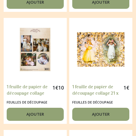
AJOUTER
AJOUTER
1 feuille de papier de
1 feuille de papier de
1
€
10
1
€
découpage collage
découpage collage 21 x
21 x 29,7 cm
29,7 cm ENFANT FLEUR
FEUILLES DE DÉCOUPAGE
FEUILLES DE DÉCOUPAGE
BEAUTIFUL LADY S
366
037
AJOUTER
AJOUTER