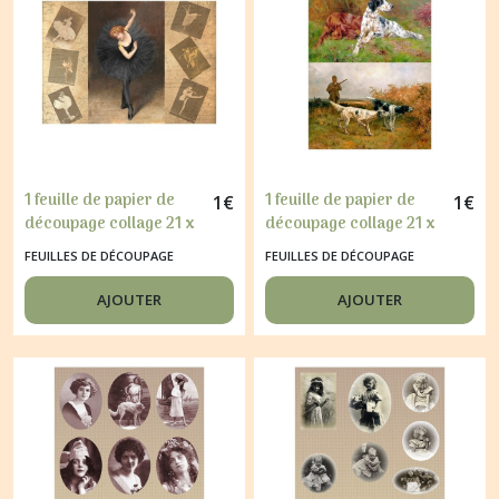
1 feuille de papier de
1 feuille de papier de
1
€
1
€
découpage collage 21 x
découpage collage 21 x
29,7 cm DANSEUSE
29,7 cm CHIENS DE
FEUILLES DE DÉCOUPAGE
FEUILLES DE DÉCOUPAGE
RETRO 231
CHASSE 250
AJOUTER
AJOUTER