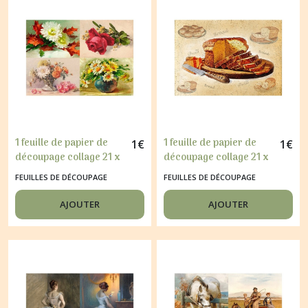
1 feuille de papier de
1 feuille de papier de
1
€
1
€
découpage collage 21 x
découpage collage 21 x
29,7 cm FLEUR 148
29,7 cm DEJEUNER PAIN
FEUILLES DE DÉCOUPAGE
FEUILLES DE DÉCOUPAGE
138
AJOUTER
AJOUTER