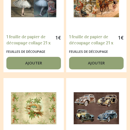
1 feuille de papier de
1 feuille de papier de
1
€
1
€
découpage collage 21 x
découpage collage 21 x
29,7 cm DANSEUSE 147
29,7 cm CLECHE
FEUILLES DE DÉCOUPAGE
FEUILLES DE DÉCOUPAGE
CHEVAUX RETRO 144
AJOUTER
AJOUTER