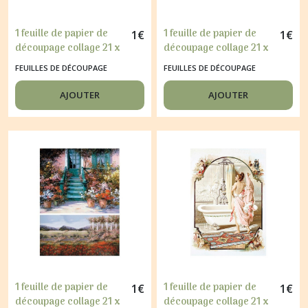
1 feuille de papier de
1 feuille de papier de
1
€
1
€
découpage collage 21 x
découpage collage 21 x
29,7 cm NID OEUF 44
29,7 cm VOITURE
FEUILLES DE DÉCOUPAGE
FEUILLES DE DÉCOUPAGE
ANCIENNE 236
AJOUTER
AJOUTER
1 feuille de papier de
1 feuille de papier de
1
€
1
€
découpage collage 21 x
découpage collage 21 x