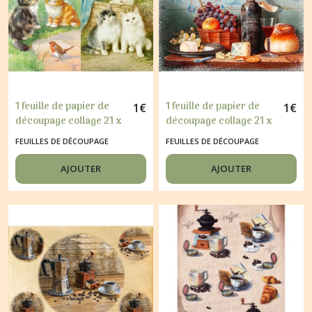
1 feuille de papier de
1 feuille de papier de
1
€
1
€
découpage collage 21 x
découpage collage 21 x
29,7 cm CHATON 131
29,7 cm VIN RAISIN
FEUILLES DE DÉCOUPAGE
FEUILLES DE DÉCOUPAGE
FROMAGE 239
AJOUTER
AJOUTER