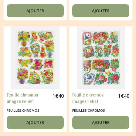
OISEAU NID OEUF
FLEURS 7064
7069
AJOUTER
AJOUTER
Feuille chromos
Feuille chromos
1
€
40
1
€
40
images relief
images relief
découpage collage
découpage collage
FEUILLES CHROMOS
FEUILLES CHROMOS
VASE DE FLEURS 7007
FLEUR OISEAU
MUSIQUE 7001
AJOUTER
AJOUTER