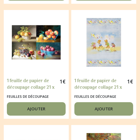
1 feuille de papier de
1 feuille de papier de
1
€
1
€
découpage collage 21 x
découpage collage 21 x
29,7 cm CORBEILLE DE
29,7 cm OURSON PLAGE
FEUILLES DE DÉCOUPAGE
FEUILLES DE DÉCOUPAGE
FRUITS 242
115
AJOUTER
AJOUTER