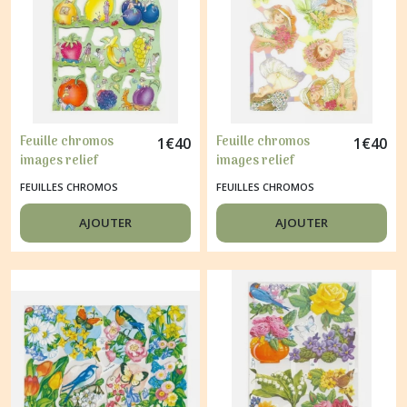
Feuille chromos
Feuille chromos
1
€
40
1
€
40
images relief
images relief
découpage collage
découpage collage
FEUILLES CHROMOS
FEUILLES CHROMOS
FRUITS 1997
ENFANT D AUTREFOIS
1806
AJOUTER
AJOUTER