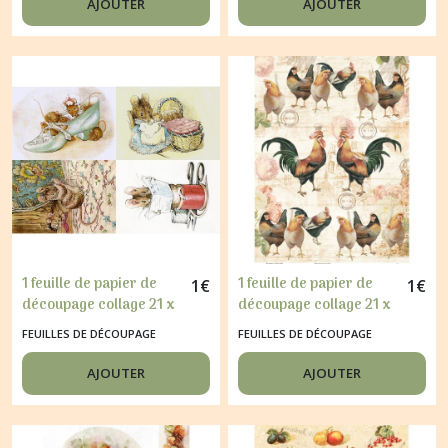
AJOUTER
AJOUTER
1 feuille de papier de
1 feuille de papier de
1
€
1
€
découpage collage 21 x
découpage collage 21 x
29,7 cm SOURIS 77
29,7 cm COQ 362
FEUILLES DE DÉCOUPAGE
FEUILLES DE DÉCOUPAGE
AJOUTER
AJOUTER