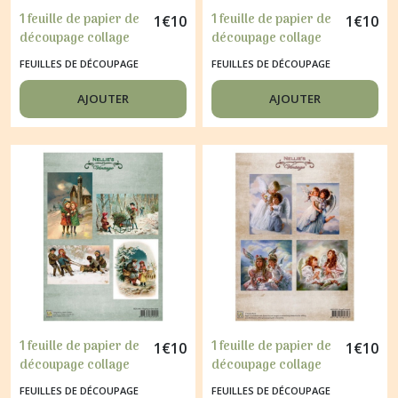
1 feuille de papier de
1 feuille de papier de
1
€
10
1
€
10
découpage collage
découpage collage
21 x 29,7 cm Nellie's
21 x 29,7 cm Nellie's
FEUILLES DE DÉCOUPAGE
FEUILLES DE DÉCOUPAGE
Choice VINTAGE
Choice VINTAGE
MARIAGE FLEUR 037
SCENE DE NOEL 047
AJOUTER
AJOUTER
1 feuille de papier de
1 feuille de papier de
1
€
10
1
€
10
découpage collage
découpage collage
21 x 29,7 cm Nellie's
21 x 29,7 cm Nellie's
FEUILLES DE DÉCOUPAGE
FEUILLES DE DÉCOUPAGE