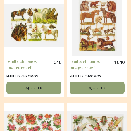
(62)
Papier
décopatch
(15)
Afficher
les
Feuille chromos
Feuille chromos
1
€
40
1
€
40
résultats
images relief
images relief
découpage collage
découpage collage
FEUILLES CHROMOS
FEUILLES CHROMOS
CHEVAUX 7236
CHEVAUX 7211
AJOUTER
AJOUTER