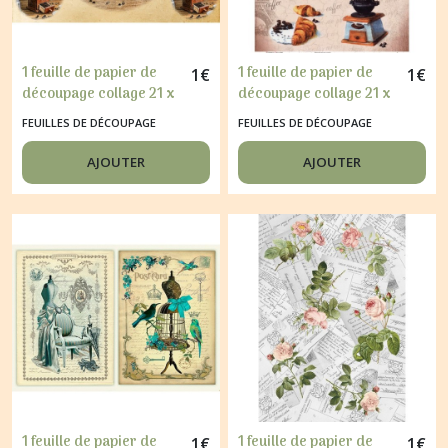
1 feuille de papier de
1 feuille de papier de
1
€
1
€
découpage collage 21 x
découpage collage 21 x
29,7 cm CAFE 151
29,7 cm CAFE
FEUILLES DE DÉCOUPAGE
FEUILLES DE DÉCOUPAGE
CROISSANT 323
AJOUTER
AJOUTER
1 feuille de papier de
1 feuille de papier de
1
€
1
€