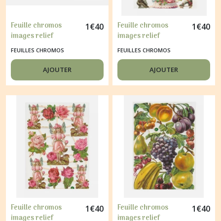
Feuille chromos
Feuille chromos
1
€
40
1
€
40
images relief
images relief
découpage collage
découpage collage
FEUILLES CHROMOS
FEUILLES CHROMOS
BORDURES DE FLEURS
BOTTES DE ROSES
7352
7350
AJOUTER
AJOUTER
Feuille chromos
Feuille chromos
1
€
40
1
€
40
images relief
images relief