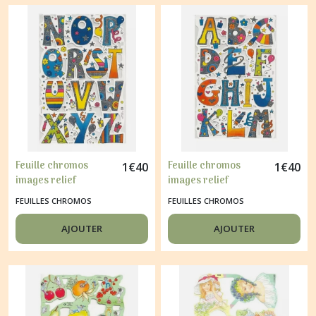
Feuille chromos
Feuille chromos
1
€
40
1
€
40
images relief
images relief
découpage collage
découpage collage
FEUILLES CHROMOS
FEUILLES CHROMOS
ALPHABET N 3022
ALPHABET A 3001
AJOUTER
AJOUTER