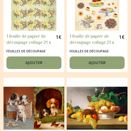
1 feuille de papier de
1 feuille de papier de
1
€
1
€
découpage collage 21 x
découpage collage 21 x
29,7 cm BORDURE DE
29,7 cm L HEURE DU THE
FEUILLES DE DÉCOUPAGE
FEUILLES DE DÉCOUPAGE
FLEURS JAUNE 336
319
AJOUTER
AJOUTER