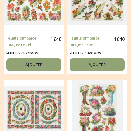
Feuille chromos
Feuille chromos
1
€
40
1
€
40
images relief
images relief
découpage collage
découpage collage
FEUILLES CHROMOS
FEUILLES CHROMOS
FLEURS 7381
PLUMES ET FLEURS
7419
AJOUTER
AJOUTER