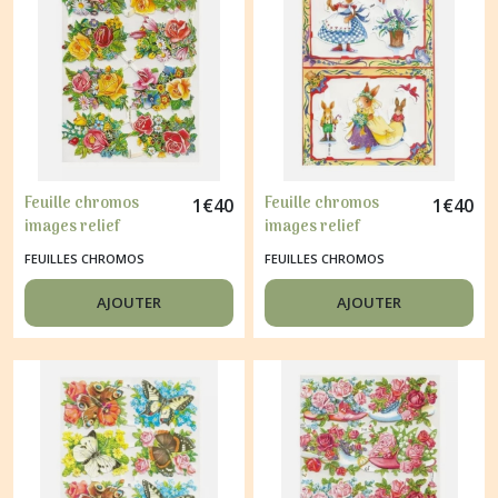
Feuille chromos
Feuille chromos
1
€
40
1
€
40
images relief
images relief
découpage collage
découpage collage
FEUILLES CHROMOS
FEUILLES CHROMOS
FLEURS 7172
SOURIS 1956
AJOUTER
AJOUTER