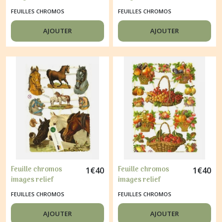
découpage collage
découpage collage
FEUILLES CHROMOS
FEUILLES CHROMOS
ANGE FLEURS ROSE
FRUITS 7311
7343
AJOUTER
AJOUTER
Feuille chromos
Feuille chromos
1
€
40
1
€
40
images relief
images relief
découpage collage
découpage collage
FEUILLES CHROMOS
FEUILLES CHROMOS
CHEVAUX 7248
PANIERS DE FRUITS
7239
AJOUTER
AJOUTER