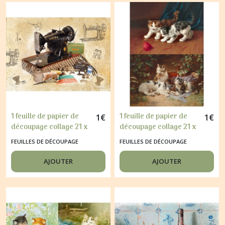
1 feuille de papier de
1 feuille de papier de
1
€
1
€
découpage collage 21 x
découpage collage 21 x
29,7 cm COUTURE
29,7 cm CHATON 130
FEUILLES DE DÉCOUPAGE
FEUILLES DE DÉCOUPAGE
MACHINE A COUDRE 146
AJOUTER
AJOUTER