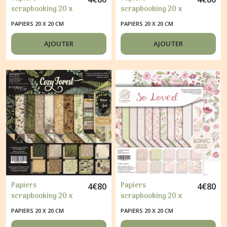
scrapbooking 20 x
scrapbooking 20 x
20 cm album faire
20 cm album faire
PAPIERS 20 X 20 CM
PAPIERS 20 X 20 CM
part carte Scrapmir
part carte Scrapmir
UNICORNS
CHARMING
AJOUTER
AJOUTER
Papiers
Papiers
4
€
80
4
€
80
scrapbooking 20 x
scrapbooking 20 x
20 cm album faire
20 cm album faire
PAPIERS 20 X 20 CM
PAPIERS 20 X 20 CM
part carte Scrapmir
part carte Scrapmir