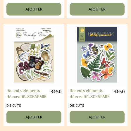
FOREST
BLUSH
AJOUTER
AJOUTER
Die cuts éléments
Die cuts éléments
3
€
50
3
€
50
décoratifs SCRAPMIR
décoratifs SCRAPMIR
59 pièces FAMILY
90 pièces
DIE CUTS
DIE CUTS
TREE
HERBARIUM WILD
SUMMER
AJOUTER
AJOUTER