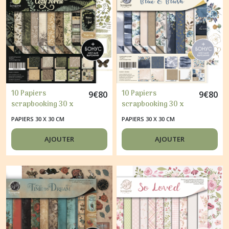
10 Papiers
10 Papiers
9
€
80
9
€
80
scrapbooking 30 x
scrapbooking 30 x
30 cm album faire
30 cm album faire
PAPIERS 30 X 30 CM
PAPIERS 30 X 30 CM
part carte Scrapmir
part carte Scrapmir
COZY FOREST
BLUE & BLUSH
AJOUTER
AJOUTER