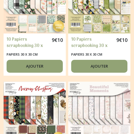
10 Papiers
10 Papiers
9
€
10
9
€
10
scrapbooking 30 x
scrapbooking 30 x
30 cm album faire
30 cm album faire
PAPIERS 30 X 30 CM
PAPIERS 30 X 30 CM
part carte Scrapmir
part carte Scrapmir
PEACHES & CREAM
FAMILY TREE
AJOUTER
AJOUTER