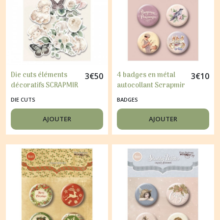
Die cuts éléments
4 badges en métal
3
€
50
3
€
10
décoratifs SCRAPMIR
autocollant Scrapmir
70 pièces PINK
décoration
DIE CUTS
BADGES
CHILDHOOD
scrapbooking
DELICIOUS 27
AJOUTER
AJOUTER