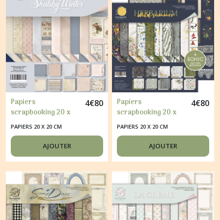
Papiers
Papiers
4
€
80
4
€
80
scrapbooking 20 x
scrapbooking 20 x
20 cm album faire
20 cm album faire
PAPIERS 20 X 20 CM
PAPIERS 20 X 20 CM
part carte Scrapmir
part carte Scrapmir
SHABBY WINTER
HERBARIUM WILD
AJOUTER
AJOUTER
SUMMER