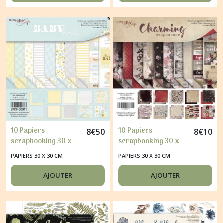
10 Papiers
10 Papiers
8
€
50
8
€
10
scrapbooking 30 x
scrapbooking 30 x
30 cm album faire
30 cm album faire
PAPIERS 30 X 30 CM
PAPIERS 30 X 30 CM
part carte Scrapmir
part carte Scrapmir
BABY SMILE
CHARMING
AJOUTER
AJOUTER