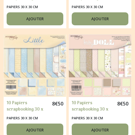
30 cm album faire
30 cm album faire
PAPIERS 30 X 30 CM
PAPIERS 30 X 30 CM
part carte Scrapmir
part carte Scrapmir
PURR PURR
DELICIOUS RECIPES
AJOUTER
AJOUTER
10 Papiers
10 Papiers
8
€
50
8
€
50
scrapbooking 30 x
scrapbooking 30 x
30 cm album faire
30 cm album faire
PAPIERS 30 X 30 CM
PAPIERS 30 X 30 CM
part carte Scrapmir
part carte Scrapmir
LITTLE BEAR
BABY DOLL
AJOUTER
AJOUTER