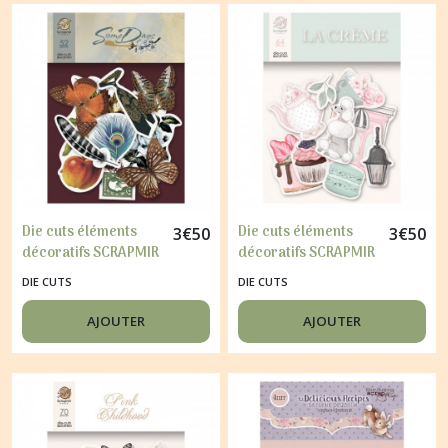
Die cuts éléments
Die cuts éléments
3
€
50
3
€
50
décoratifs SCRAPMIR
décoratifs SCRAPMIR
52 pièces SOME DAYS
64 pièces LA CREME
DIE CUTS
DIE CUTS
AJOUTER
AJOUTER