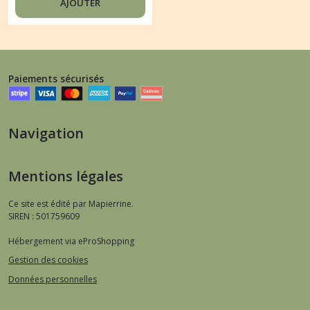
AJOUTER
Paiements sécurisés
Navigation
Mentions légales
Ce site est édité par Mapierrine.
SIREN : 501759609
Hébergement via eProShopping
Gestion des cookies
Données personnelles