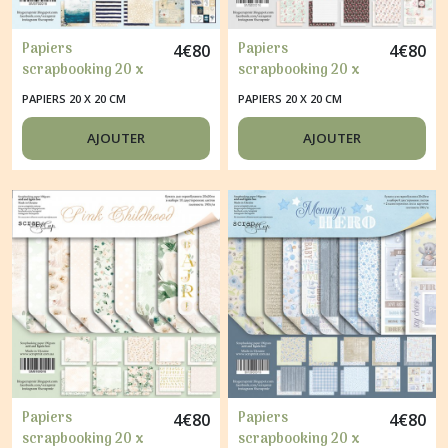
Papiers
Papiers
4
€
80
4
€
80
scrapbooking 20 x
scrapbooking 20 x
20 cm album faire
20 cm album faire
PAPIERS 20 X 20 CM
PAPIERS 20 X 20 CM
part carte Scrapmir
part carte Scrapmir
NAUTICAL GRAPHIC
OH BALLET
AJOUTER
AJOUTER
Papiers
Papiers
4
€
80
4
€
80
scrapbooking 20 x
scrapbooking 20 x