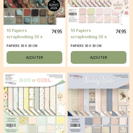
10 Papiers
10 Papiers
7
€
95
7
€
95
scrapbooking 30 x
scrapbooking 30 x
30 cm album faire
30 cm album faire
PAPIERS 30 X 30 CM
PAPIERS 30 X 30 CM
part carte Scrapmir
part carte Scrapmir
TIME TO DREAM
SO LOVED
AJOUTER
AJOUTER