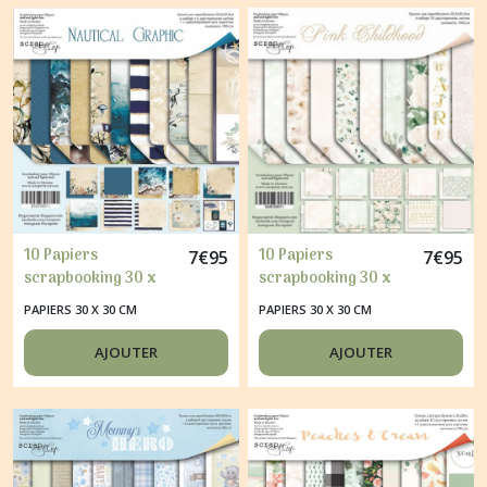
10 Papiers
10 Papiers
7
€
95
7
€
95
scrapbooking 30 x
scrapbooking 30 x
30 cm album faire
30 cm album faire
PAPIERS 30 X 30 CM
PAPIERS 30 X 30 CM
part carte Scrapmir
part carte Scrapmir
NAUTICAL GRAPHIC
PINK CHILDHOOD
AJOUTER
AJOUTER