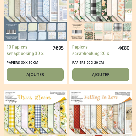
10 Papiers
Papiers
7
€
95
4
€
80
scrapbooking 30 x
scrapbooking 20 x
30 cm album faire
20 cm album faire
PAPIERS 30 X 30 CM
PAPIERS 20 X 20 CM
part carte Scrapmir
part carte Scrapmir
MOMMY S HERO
PEACHES & CREAM
AJOUTER
AJOUTER