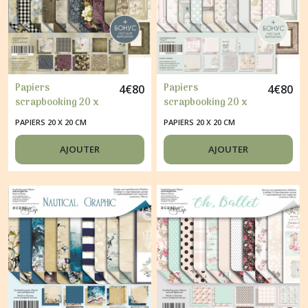
Papiers
Papiers
4
€
80
4
€
80
scrapbooking 20 x
scrapbooking 20 x
20 cm album faire
20 cm album faire
PAPIERS 20 X 20 CM
PAPIERS 20 X 20 CM
part carte Scrapmir
part carte Scrapmir
SOME DAYS
LA CREME
AJOUTER
AJOUTER