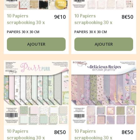
10 Papiers
10 Papiers
9
€
10
8
€
50
scrapbooking 30 x
scrapbooking 30 x
30 cm album faire
30 cm album faire
PAPIERS 30 X 30 CM
PAPIERS 30 X 30 CM
part carte Scrapmir
part carte Scrapmir
MERRY CHRISTMAS
BEAUTIFUL MOMENTS
AJOUTER
AJOUTER
10 Papiers
10 Papiers
8
€
50
8
€
50
scrapbooking 30 x
scrapbooking 30 x