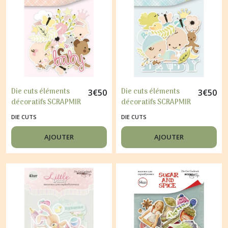
Die cuts éléments
Die cuts éléments
3
€
50
3
€
50
décoratifs SCRAPMIR
décoratifs SCRAPMIR
58 pièces BABY DOLL
58 pièces SMILE
DIE CUTS
DIE CUTS
BABY
AJOUTER
AJOUTER