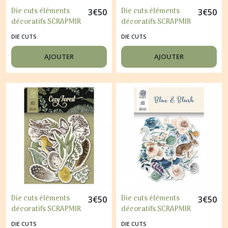
Die cuts éléments
Die cuts éléments
3
€
50
3
€
50
décoratifs SCRAPMIR
décoratifs SCRAPMIR
49 pièces DELICIOUS
45 pièces CHARMING
DIE CUTS
DIE CUTS
RECIPES
AJOUTER
AJOUTER
Die cuts éléments
Die cuts éléments
3
€
50
3
€
50
décoratifs SCRAPMIR
décoratifs SCRAPMIR
45 pièces COZY
48 pièces BLUE &
DIE CUTS
DIE CUTS