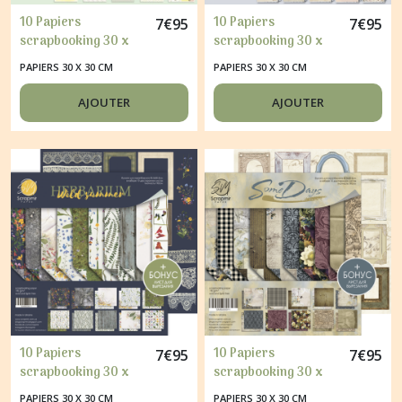
10 Papiers
10 Papiers
7
€
95
7
€
95
scrapbooking 30 x
scrapbooking 30 x
30 cm album faire
30 cm album faire
PAPIERS 30 X 30 CM
PAPIERS 30 X 30 CM
part carte Scrapmir
part carte Scrapmir
BOY OR GIRL
SHABBY WINTER
AJOUTER
AJOUTER
10 Papiers
10 Papiers
7
€
95
7
€
95
scrapbooking 30 x
scrapbooking 30 x
30 cm album faire
30 cm album faire
PAPIERS 30 X 30 CM
PAPIERS 30 X 30 CM