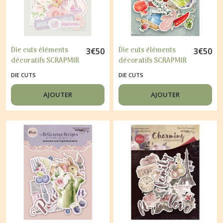
Die cuts éléments
Die cuts éléments
3
€
50
3
€
50
décoratifs SCRAPMIR
décoratifs SCRAPMIR
40 pièces LITTLE
64 pièces SUGAR AND
DIE CUTS
DIE CUTS
BUNNY
SPICE
AJOUTER
AJOUTER