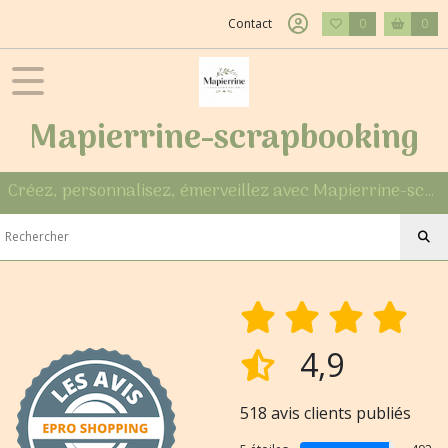
Contact
0
0
Mapierrine-scrapbooking
Créez, personnalisez, émerveillez avec Mapierrine-scrapbooking
4,9
518 avis clients publiés