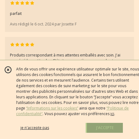
parfait
Avis rédigé le 6 oct. 2024 par Josette F
Produits correspondant à mes attentes emballés avec soin. J'ai
apprécié les petits plus. C'était ma première commande et ce ne
sera pas la dernière
Afin de vous offrir une expérience utilisateur optimale sur le site, nous
utilisons des cookies fonctionnels qui assurent le bon fonctionnement
Avis rédigé le 4 oct. 2024 par Joselyne A
de nos services et en mesurent l’audience. Certains tiers utilisent
également des cookies de suivi marketing sur le site pour vous
montrer des publicités personnalisées sur d’autres sites Web et dans
leurs applications. En cliquant sur le bouton “J’accepte” vous acceptez
l’utilisation de ces cookies. Pour en savoir plus, vous pouvez lire notre
Parfait, belle qualité du papier,idem pour les stickers.
page
“Informations sur les cookies”
ainsi que notre
“Politique de
emballage nickel.
confidentialité“
. Vous pouvez ajuster vos préférences
ici
.
Expédition rapide.
Je recommande vivement le site.
je n'accepte pas
J'ACCEPTE
Merci.