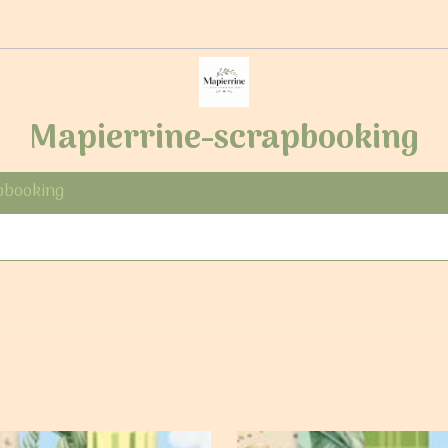
Mapierrine-scrapbooking
pbooking