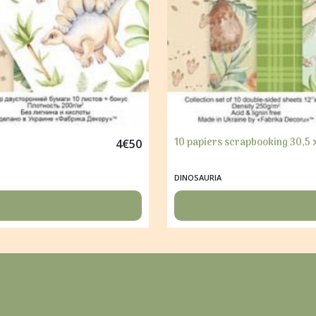
A
10 papiers scrapbooking 30,5
4
€
50
DINOSAURIA