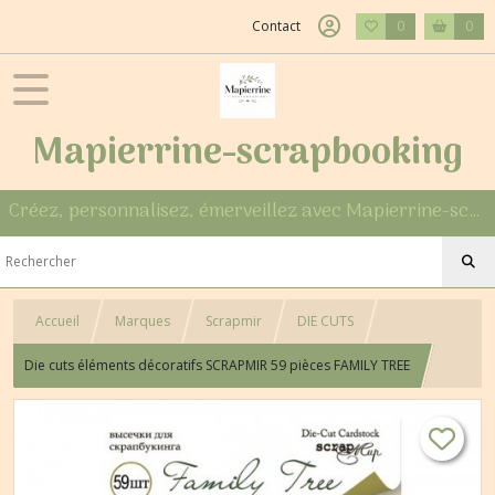
Contact
0
0
Mapierrine-scrapbooking
Créez, personnalisez, émerveillez avec Mapierrine-scrapbooking
Accueil
Marques
Scrapmir
DIE CUTS
Die cuts éléments décoratifs SCRAPMIR 59 pièces FAMILY TREE