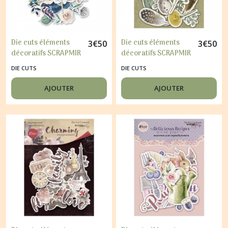
Die cuts éléments
Die cuts éléments
3
€
50
3
€
50
décoratifs SCRAPMIR
décoratifs SCRAPMIR
48 pièces BLUE &
45 pièces COZY
DIE CUTS
DIE CUTS
BLUSH
FOREST
AJOUTER
AJOUTER