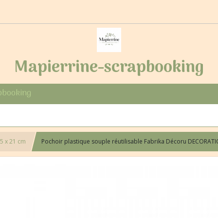
Mapierrine-scrapbooking
pbooking
5 x 21 cm
Pochoir plastique souple réutilisable Fabrika Décoru DECORAT