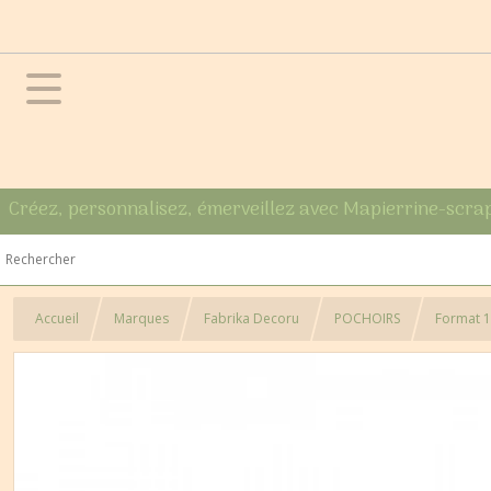
Créez, personnalisez, émerveillez avec Mapierrine-scra
Accueil
Marques
Fabrika Decoru
POCHOIRS
Format 1