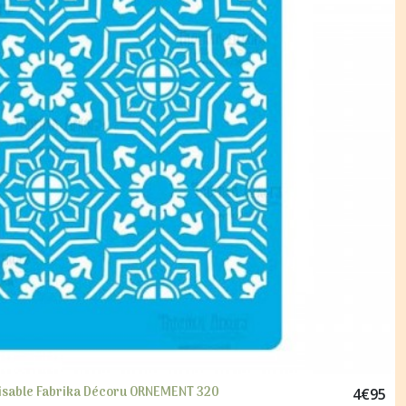
ilisable Fabrika Décoru ORNEMENT 320
4
€
95