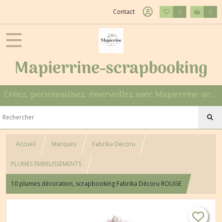
Contact
0
0
Mapierrine-scrapbooking
Créez, personnalisez, émerveillez avec Mapierrine-scrapbooking
Accueil
Marques
Fabrika Decoru
PLUMES EMBELISSEMENTS
10 plumes décoration, scrapbooking Fabrika Décoru ROUGE