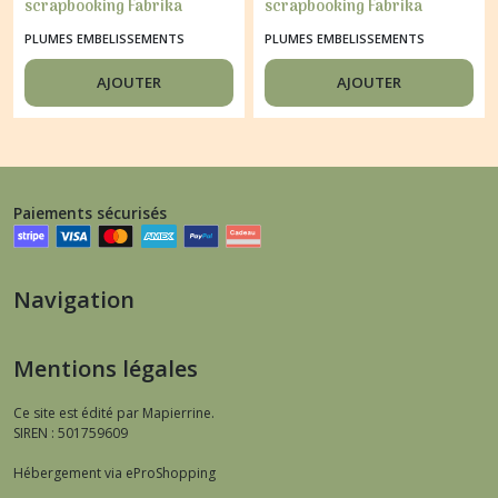
scrapbooking Fabrika
scrapbooking Fabrika
Décoru FUSCHIA
Décoru VERT
PLUMES EMBELISSEMENTS
PLUMES EMBELISSEMENTS
AJOUTER
AJOUTER
Paiements sécurisés
Navigation
Mentions légales
Ce site est édité par Mapierrine.
SIREN : 501759609
Hébergement via eProShopping