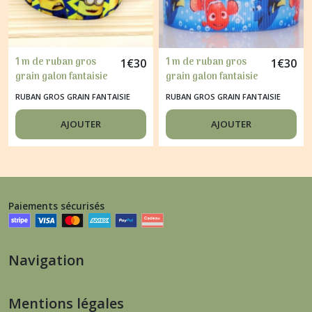
1 m de ruban gros
1 m de ruban gros
1
€
30
1
€
30
grain galon fantaisie
grain galon fantaisie
scrapbooking
scrapbooking
RUBAN GROS GRAIN FANTAISIE
RUBAN GROS GRAIN FANTAISIE
couture 2.2 cm LES
couture 2.5 cm
MIGNONS
POISSON NEMO
AJOUTER
AJOUTER
Paiements sécurisés
Navigation
Mentions légales