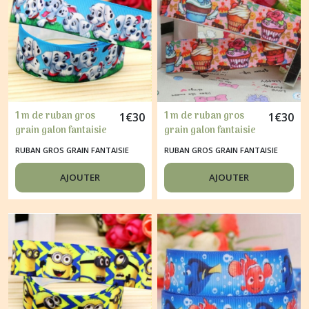
1 m de ruban gros
1 m de ruban gros
1
€
30
1
€
30
grain galon fantaisie
grain galon fantaisie
scrapbooking
scrapbooking
RUBAN GROS GRAIN FANTAISIE
RUBAN GROS GRAIN FANTAISIE
couture 2.2 cm
couture 2.2 cm
DAMATIEN
CUPCAKE
AJOUTER
AJOUTER