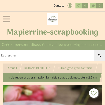
Contact
0
0
Mapierrine-scrapbooking
Créez, personnalisez, émerveillez avec Mapierrine-scrapbooking
Accueil
RUBANS DENTELLES
Ruban gros grain fantaisie
1 m de ruban gros grain galon fantaisie scrapbooking couture 2.2 cm
PARESSEUX