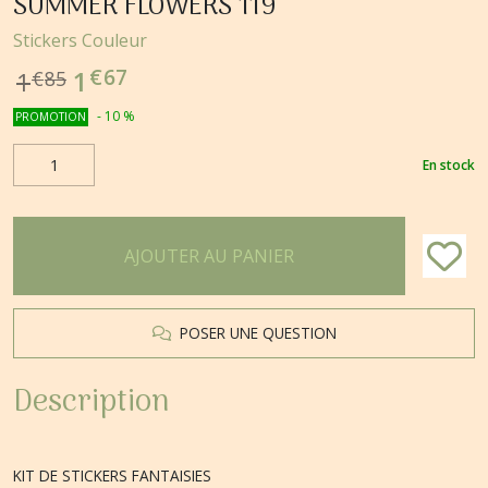
SUMMER FLOWERS 119
Stickers Couleur
€
67
1
1
€
85
-
10
%
PROMOTION
En stock
AJOUTER AU PANIER
POSER UNE QUESTION
Description
KIT DE STICKERS FANTAISIES