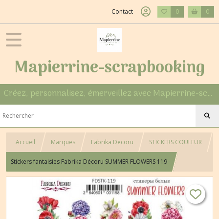
Contact
0
0
Mapierrine-scrapbooking
Créez, personnalisez, émerveillez avec Mapierrine-scrapbooking
Accueil
Marques
Fabrika Decoru
STICKERS COULEUR
Stickers fantaisies Fabrika Décoru SUMMER FLOWERS 119