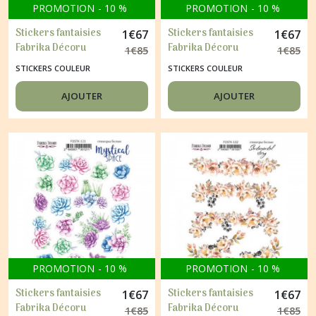
PROMOTION
-
10
%
PROMOTION
-
10
%
Stickers fantaisies
Stickers fantaisies
1
€
67
1
€
67
Fabrika Décoru
Fabrika Décoru
1
€
85
1
€
85
SUMMER FLOWERS
MYSTICAL SPACE 116
STICKERS COULEUR
STICKERS COULEUR
117
AJOUTER
AJOUTER
PROMOTION
-
10
%
PROMOTION
-
10
%
Stickers fantaisies
Stickers fantaisies
1
€
67
1
€
67
Fabrika Décoru
Fabrika Décoru
1
€
85
1
€
85