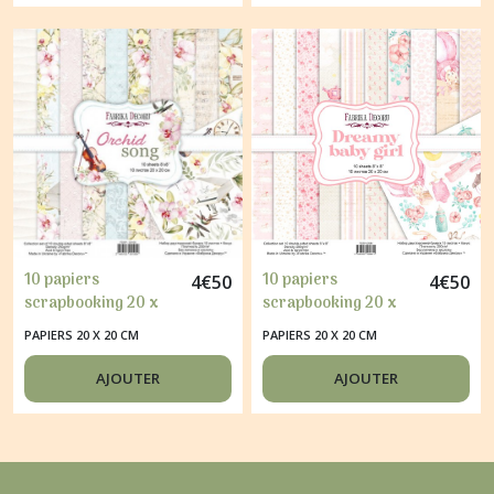
10 papiers
10 papiers
4
€
50
4
€
50
scrapbooking 20 x
scrapbooking 20 x
20 cm FABRIKA
20 cm FABRIKA
PAPIERS 20 X 20 CM
PAPIERS 20 X 20 CM
DECORU ORCHID
DECORU DREAMY
SONG
BABY GIRL
AJOUTER
AJOUTER