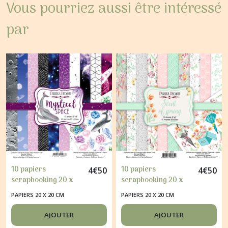
Vous pourriez aussi être intéressé
par
10 papiers
10 papiers
4
€
50
4
€
50
scrapbooking 20 x
scrapbooking 20 x
20 cm FABRIKA
20 cm FABRIKA
PAPIERS 20 X 20 CM
PAPIERS 20 X 20 CM
DECORU MYSTICAL
DECORU SCENT OF
SPACE
SPRING
AJOUTER
AJOUTER