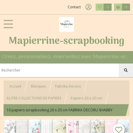
Contact
0
0
Mapierrine-scrapbooking
Créez, personnalisez, émerveillez avec Mapierrine-scrapbooking
Accueil
Marques
Fabrika Decoru
AUTRE COLLECTIONS DE PAPIERS
Papiers 20 x 20 cm
10 papiers scrapbooking 20 x 20 cm FABRIKA DECORU SHABBY
GARDEN