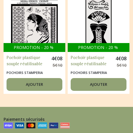
PROMOTION
-
20
%
PROMOTION
-
20
%
Pochoir plastique
Pochoir plastique
4
€
08
4
€
08
souple réutilisable
souple réutilisable
5
€
10
5
€
10
mix media
mix media
POCHOIRS STAMPERIA
POCHOIRS STAMPERIA
STAMPERIA FEMME
STAMPERIA EVENTAIL
40
CORSET 39
AJOUTER
AJOUTER
Paiements sécurisés