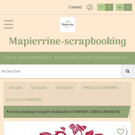
Contact
0
0
Mapierrine-scrapbooking
Créez, personnalisez, émerveillez avec Mapierrine-scrapbooking
Accueil
Marques
Stamperia
MARQUE STAMPERIA
Pochoirs STAMPERIA
Pochoir plastique souple réutilisable STAMPERIA OISEAU BRANCHE
FEUILLAGE 443