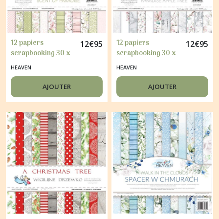
12 papiers
12 papiers
12
€
95
12
€
95
scrapbooking 30 x
scrapbooking 30 x
30 cm HEAVEN
30 cm HEAVEN
HEAVEN
HEAVEN
ZAPACH RAJU
RAJSKA JABLON
SCENT OF PARADISE
PARADISE APPLE
AJOUTER
AJOUTER
TREE