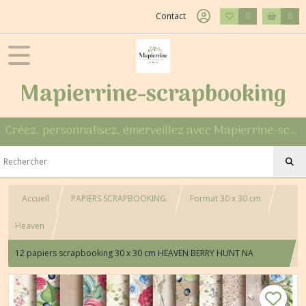
Contact
0
0
Mapierrine-scrapbooking
Créez, personnalisez, émerveillez avec Mapierrine-scrapbooking
Accueil
PAPIERS SCRAPBOOKING.
Format 30 x 30 cm
Heaven
12 papiers scrapbooking 30 x 30 cm HEAVEN BERRY HUNT NA
JAGODY