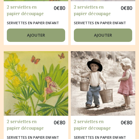
2 serviettes en
2 serviettes en
0
€
80
0
€
80
papier découpage
papier découpage
collage 33 cm HEIDI
collage 33 cm FETE
SERVIETTES EN PAPIER ENFANT
SERVIETTES EN PAPIER ENFANT
BALLON
AJOUTER
AJOUTER
2 serviettes en
2 serviettes en
0
€
80
0
€
80
papier découpage
papier découpage
collage 33 cm FEE
collage 33 cm
SERVIETTES EN PAPIER ENFANT
SERVIETTES EN PAPIER ENFANT