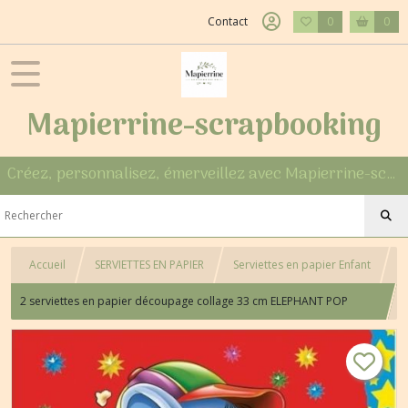
Contact
0
0
Mapierrine-scrapbooking
Créez, personnalisez, émerveillez avec Mapierrine-scrapbooking
Accueil
SERVIETTES EN PAPIER
Serviettes en papier Enfant
2 serviettes en papier découpage collage 33 cm ELEPHANT POP
CORN