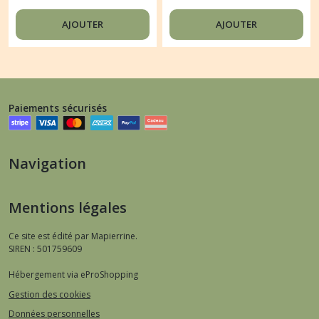
FLEUR
ENFANTS GENTLEMAN
AJOUTER
AJOUTER
Paiements sécurisés
Navigation
Mentions légales
Ce site est édité par Mapierrine.
SIREN : 501759609
Hébergement via eProShopping
Gestion des cookies
Données personnelles