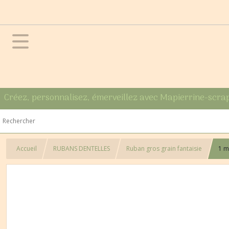
Créez, personnalisez, émerveillez avec Mapierrine-scra
Accueil
RUBANS DENTELLES
Ruban gros grain fantaisie
1 m