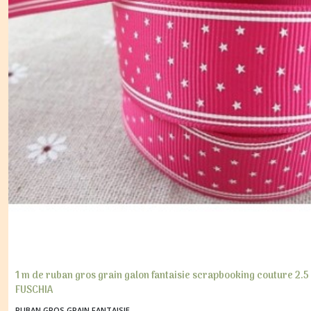
1 m de ruban gros grain galon fantaisie scrapbooking couture 2.
FUSCHIA
RUBAN GROS GRAIN FANTAISIE