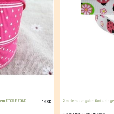
5 cm ETOILE FOND
2 m de ruban galon fantaisie 
1
€
30
RUBAN GROS GRAIN FANTAISIE