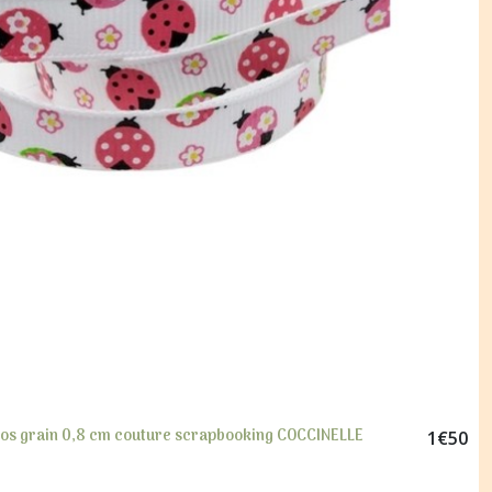
gros grain 0,8 cm couture scrapbooking COCCINELLE
1
€
50