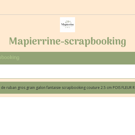
Mapierrine-scrapbooking
pbooking
 de ruban gros grain galon fantaisie scrapbooking couture 2.5 cm POIS FLEUR 