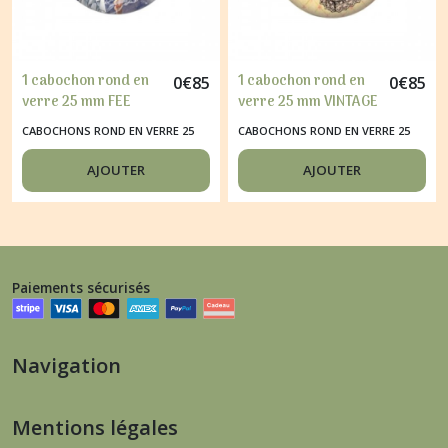
1 cabochon rond en
1 cabochon rond en
0
€
85
0
€
85
verre 25 mm FEE
verre 25 mm VINTAGE
LUNE
CORSET
CABOCHONS ROND EN VERRE 25
CABOCHONS ROND EN VERRE 25
MM
MM
AJOUTER
AJOUTER
Paiements sécurisés
Navigation
Mentions légales