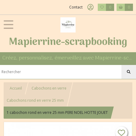
Contact
0
0
Mapierrine-scrapbooking
Créez, personnalisez, émerveillez avec Mapierrine-scrapbooking
Accueil
Cabochons en verre
Cabochons rond en verre 25 mm
1 cabochon rond en verre 25 mm PERE NOEL HOTTE JOUET