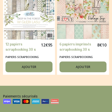
12 papiers
6 papiers imprimés
12
€
95
8
€
10
scrapbooking 30 x
scrapbooking 30 x
30 cm DEEP IN THE
30 cm Laserowe Love
PAPIERS SCRAPBOOKING
PAPIERS SCRAPBOOKING
FOREST
VINTAGE TRIP
AJOUTER
AJOUTER
Paiements sécurisés