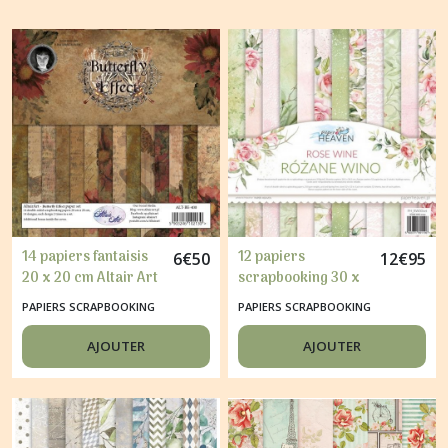
14 papiers fantaisis
12 papiers
6
€
50
12
€
95
20 x 20 cm Altair Art
scrapbooking 30 x
BUTTERFLY EFFECT
30 cm HEAVENROSE
PAPIERS SCRAPBOOKING
PAPIERS SCRAPBOOKING
WINE
AJOUTER
AJOUTER