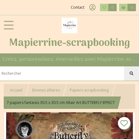
Contact
0
0
Mapierrine-scrapbooking
Créez, personnalisez, émerveillez avec Mapierrine-scrapbooking
Accueil
Bonnes affaires
Papiers scrapbooking
7 papiers fantaisis 30.5 x 30.5 cm Altair Art BUTTERFLY EFFECT