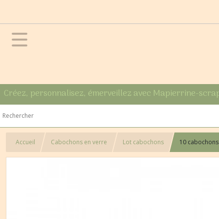
Créez, personnalisez, émerveillez avec Mapierrine-scra
Accueil
Cabochons en verre
Lot cabochons
10 cabochons