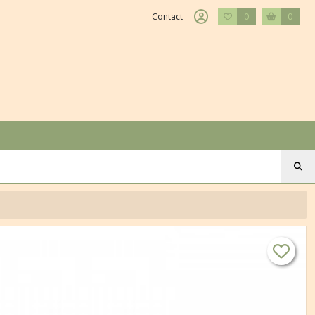
Contact
0
0