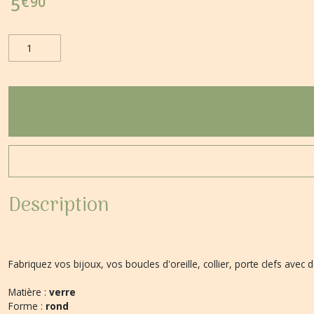
€
90
5
Description
Fabriquez vos bijoux, vos boucles d'oreille, collier, porte clefs avec
Matière :
verre
Forme :
rond