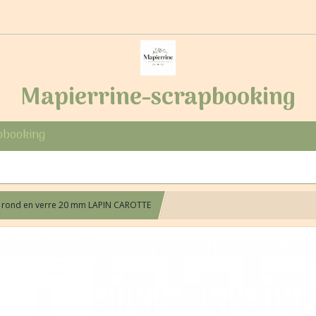
Mapierrine-scrapbooking
pbooking
 rond en verre 20 mm LAPIN CAROTTE