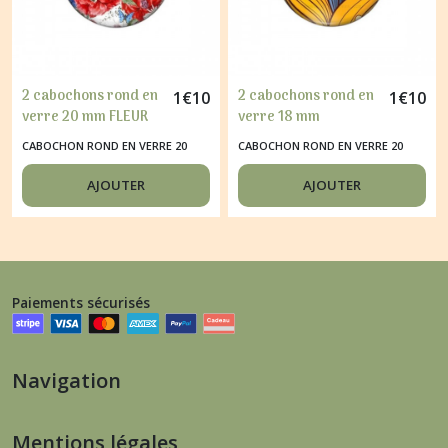
2 cabochons rond en
2 cabochons rond en
1
€
10
1
€
10
verre 20 mm FLEUR
verre 18 mm
ROUGE BLEU
MOUTARDE BLEU
CABOCHON ROND EN VERRE 20
CABOCHON ROND EN VERRE 20
MM
MM
AJOUTER
AJOUTER
Paiements sécurisés
Navigation
Mentions légales