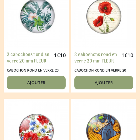
2 cabochons rond en
2 cabochons rond en
1
€
10
1
€
10
verre 20 mm FLEUR
verre 20 mm FLEUR
TROPIQUE B
COQUELICOT
CABOCHON ROND EN VERRE 20
CABOCHON ROND EN VERRE 20
ECRITURE
MM
MM
AJOUTER
AJOUTER