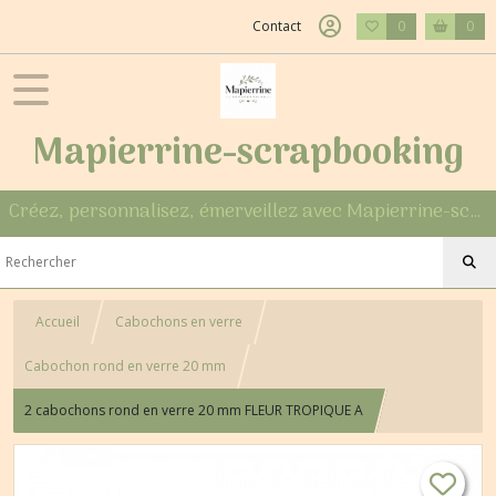
Contact
0
0
Mapierrine-scrapbooking
Créez, personnalisez, émerveillez avec Mapierrine-scrapbooking
Accueil
Cabochons en verre
Cabochon rond en verre 20 mm
2 cabochons rond en verre 20 mm FLEUR TROPIQUE A