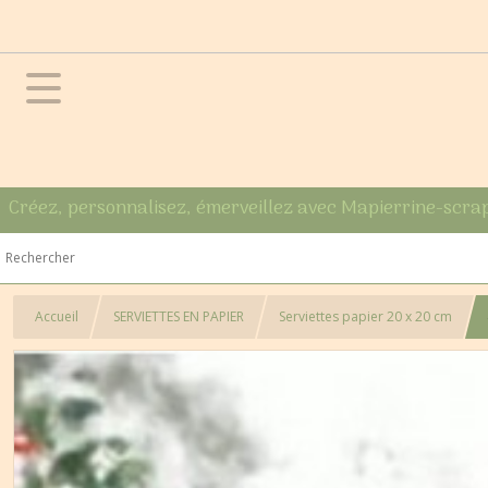
Créez, personnalisez, émerveillez avec Mapierrine-scra
Accueil
SERVIETTES EN PAPIER
Serviettes papier 20 x 20 cm