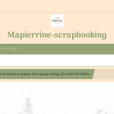
Mapierrine-scrapbooking
pbooking
4 serviettes en papier découpage collage 20 cm BICHE OISEAU