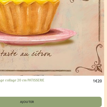
age collage 20 cm PATISSERIE
1
€
20
AJOUTER