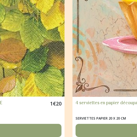
GE
4 serviettes en papier découp
1
€
20
SERVIETTES PAPIER 20 X 20 CM