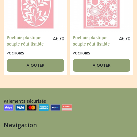
Pochoir plastique
Pochoir plastique
4
€
70
4
€
70
souple réutilisable
souple réutilisable
Nellie's Choice
Nellie's Choice FLEUR
POCHOIRS
POCHOIRS
BRANCHE FLEUR 005
006
AJOUTER
AJOUTER
Paiements sécurisés
Navigation