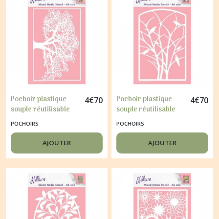
Pochoir plastique
Pochoir plastique
4
€
70
4
€
70
souple réutilisable
souple réutilisable
Nellie's Choice ARBRE
Nellie's Choice
POCHOIRS
POCHOIRS
001
OISEAU ARBRE 003
AJOUTER
AJOUTER