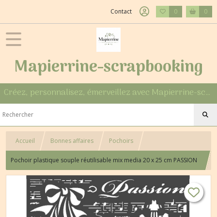
Contact
0
0
Mapierrine-scrapbooking
Créez, personnalisez, émerveillez avec Mapierrine-scrapbooking
Accueil
Bonnes affaires
Pochoirs
Pochoir plastique souple réutilisable mix media 20 x 25 cm PASSION
069