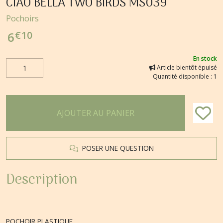
CIAO BELLA TWO BIRDS MS039
Pochoirs
€
10
6
En stock
Article bientôt épuisé
Quantité disponible : 1
AJOUTER AU PANIER
POSER UNE QUESTION
Description
POCHOIR PLASTIQUE