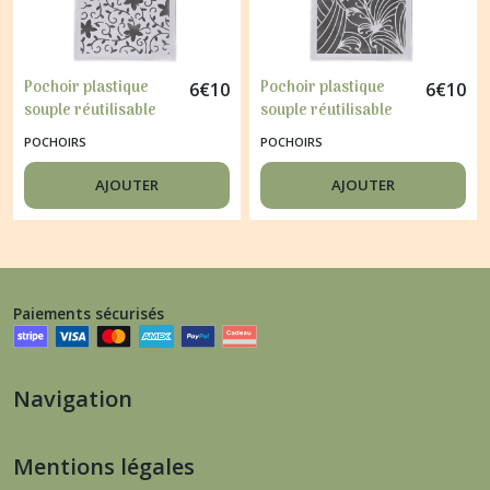
Pochoir plastique
Pochoir plastique
6
€
10
6
€
10
souple réutilisable
souple réutilisable
CIAO BELLA CORINTH
CIAO BELLA PETRA
POCHOIRS
POCHOIRS
064
075
AJOUTER
AJOUTER
Paiements sécurisés
Navigation
Mentions légales