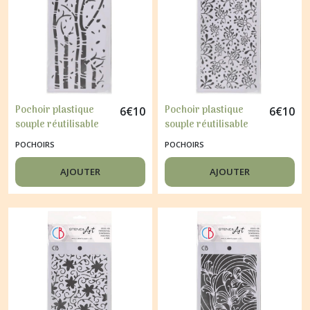
Pochoir plastique
Pochoir plastique
6
€
10
6
€
10
souple réutilisable
souple réutilisable
CIAO BELLA BIRCH
CIAO BELLA
POCHOIRS
POCHOIRS
TREES 057
MISTLETOE 062
AJOUTER
AJOUTER