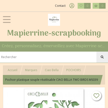
Contact
0
0
Mapierrine-scrapbooking
Créez, personnalisez, émerveillez avec Mapierrine-scrapbooking
Accueil
Marques
Ciao Bella
POCHOIRS
Pochoir plastique souple réutilisable CIAO BELLA TWO BIRDS MS039