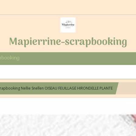
Mapierrine-scrapbooking
pbooking
crapbooking Nellie Snellen OISEAU FEUILLAGE HIRONDELLE PLANTE