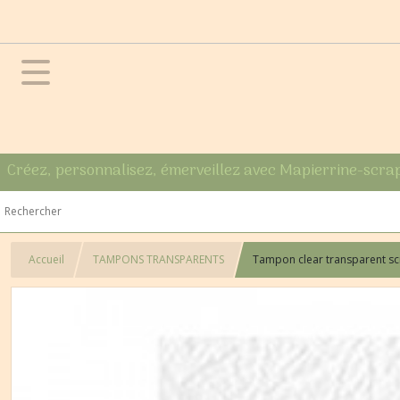
Créez, personnalisez, émerveillez avec Mapierrine-scra
Accueil
TAMPONS TRANSPARENTS
Tampon clear transparent s