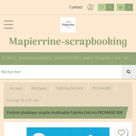
Contact
0
0
Mapierrine-scrapbooking
Créez, personnalisez, émerveillez avec Mapierrine-scrapbooking
Accueil
Marques
Fabrika Decoru
POCHOIRS
Format 15 x 21 cm
Pochoir plastique souple réutilisable Fabrika Décoru FROMAGE 009