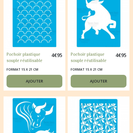
Pochoir plastique
Pochoir plastique
4
€
95
4
€
95
souple réutilisable
souple réutilisable
Fabrika Décoru
Fabrika Décoru
FORMAT 15 X 21 CM
FORMAT 15 X 21 CM
FLOCON 340
TAUREAUX 332
AJOUTER
AJOUTER