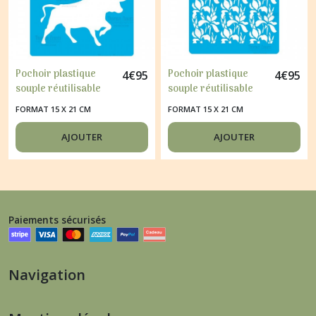
Pochoir plastique
Pochoir plastique
4
€
95
4
€
95
souple réutilisable
souple réutilisable
Fabrika Décoru
Fabrika Décoru
FORMAT 15 X 21 CM
FORMAT 15 X 21 CM
TAUREAUX 333
BORDURE IRIS 295
AJOUTER
AJOUTER
Paiements sécurisés
Navigation