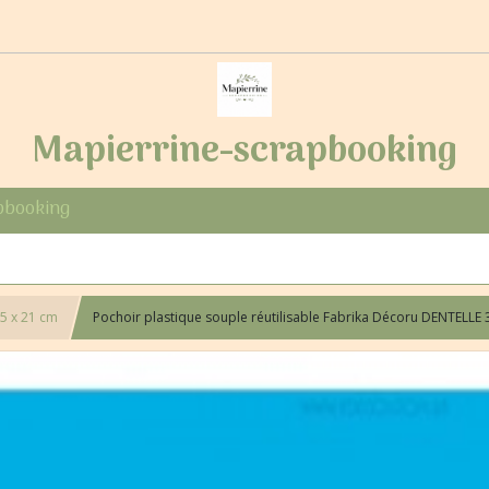
Mapierrine-scrapbooking
pbooking
5 x 21 cm
Pochoir plastique souple réutilisable Fabrika Décoru DENTELLE 