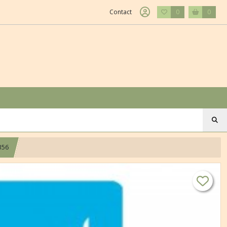
Contact
0
0
356