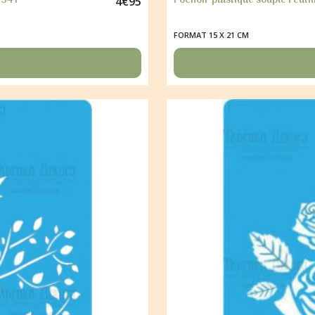
 341
Pochoir plastique souple réuti
4
€
95
FORMAT 15 X 21 CM