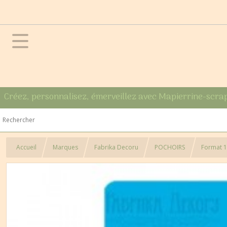
Créez, personnalisez, émerveillez avec Mapierrine-scra
Accueil
Marques
Fabrika Decoru
POCHOIRS
Format 1