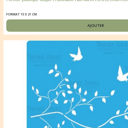
Pochoir plastique souple réutilisable Fabrika Décoru DECORATION
FORMAT 15 X 21 CM
AJOUTER