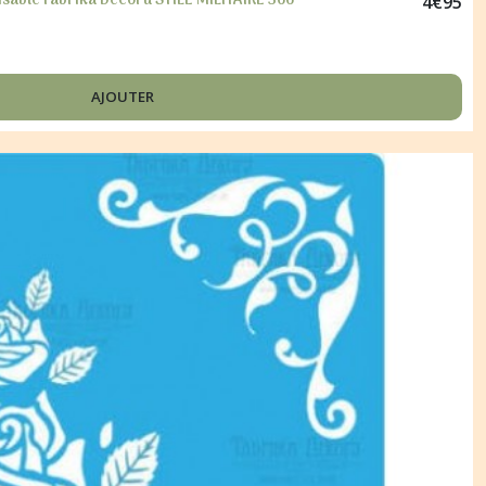
lisable Fabrika Décoru STILE MILITAIRE 366
4
€
95
AJOUTER