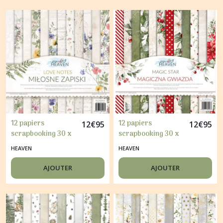
12 papiers
12 papiers
12
€
95
12
€
95
scrapbooking 30 x
scrapbooking 30 x
30 cm HEAVEN LOVE
30 cm HAVEN
HEAVEN
HEAVEN
NOTES
MAGIC STAR
AJOUTER
AJOUTER