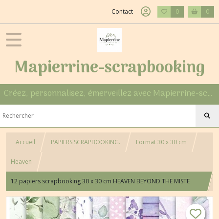
Contact
0
0
Mapierrine-scrapbooking
Créez, personnalisez, émerveillez avec Mapierrine-scrapbooking
Accueil
PAPIERS SCRAPBOOKING.
Format 30 x 30 cm
Heaven
12 papiers scrapbooking 30 x 30 cm HEAVEN BEYOND THE MISTE
ZZA MGLY