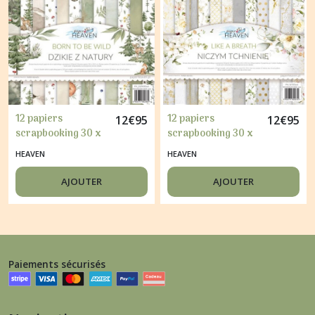
12 papiers
12 papiers
12
€
95
12
€
95
scrapbooking 30 x
scrapbooking 30 x
30 cm HAVEN BORN
30 cm HAVEN LIKE A
HEAVEN
HEAVEN
TO BE WILD
BREATH
AJOUTER
AJOUTER
Paiements sécurisés