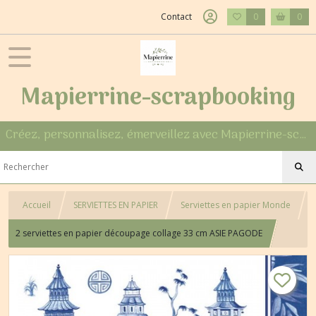
Contact
0
0
Mapierrine-scrapbooking
Créez, personnalisez, émerveillez avec Mapierrine-scrapbooking
Accueil
SERVIETTES EN PAPIER
Serviettes en papier Monde
2 serviettes en papier découpage collage 33 cm ASIE PAGODE