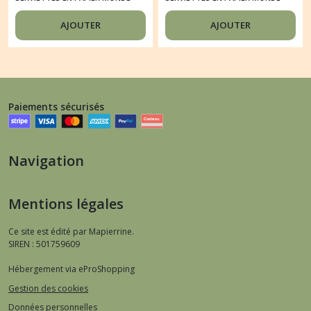
BOUDHA ZEN 2
TEMPLE
AJOUTER
AJOUTER
Paiements sécurisés
Navigation
Mentions légales
Ce site est édité par Mapierrine.
SIREN : 501759609
Hébergement via eProShopping
Gestion des cookies
Données personnelles