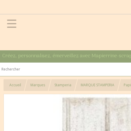
Créez, personnalisez, émerveillez avec Mapierrine-scra
Accueil
Marques
Stamperia
MARQUE STAMPERIA
Papi