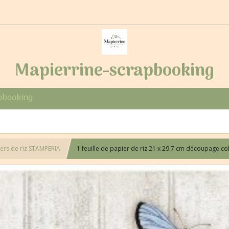
Mapierrine-scrapbooking
pbooking
ers de riz STAMPERIA
1 feuille de papier de riz 21 x 29.7 cm découpag