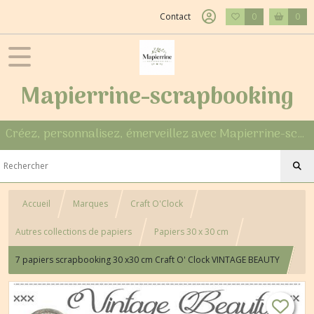
Contact
0
0
Mapierrine-scrapbooking
Créez, personnalisez, émerveillez avec Mapierrine-scrapbooking
Accueil
Marques
Craft O'Clock
Autres collections de papiers
Papiers 30 x 30 cm
7 papiers scrapbooking 30 x30 cm Craft O' Clock VINTAGE BEAUTY