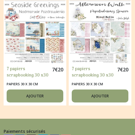
7 papiers
7 papiers
7
€
20
7
€
20
scrapbooking 30 x30
scrapbooking 30 x30
cm Craft O' Clock
cm Craft O' Clock
PAPIERS 30 X 30 CM
PAPIERS 30 X 30 CM
SEASIDE GREETINGS
AFTERNOON WALK
AJOUTER
AJOUTER
Paiements sécurisés