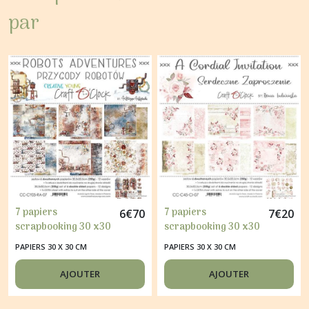
par
7 papiers
7 papiers
6
€
70
7
€
20
scrapbooking 30 x30
scrapbooking 30 x30
cm Craft O' Clock
cm Craft O' Clock A
PAPIERS 30 X 30 CM
PAPIERS 30 X 30 CM
ROBOTS ADVENTURES
CORDIAL INVITATION
AJOUTER
AJOUTER