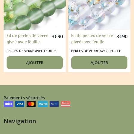
Fil de perles de verre
Fil de perles de verre
3
€
90
3
€
90
givré avec feuille
givré avec feuille
d'or 6 / 8 mm VERT
d'or 6 / 8 mm BLANC
PERLES DE VERRE AVEC FEUILLE
PERLES DE VERRE AVEC FEUILLE
BLEUTE
D'OR
D'OR
AJOUTER
AJOUTER
Paiements sécurisés
Navigation