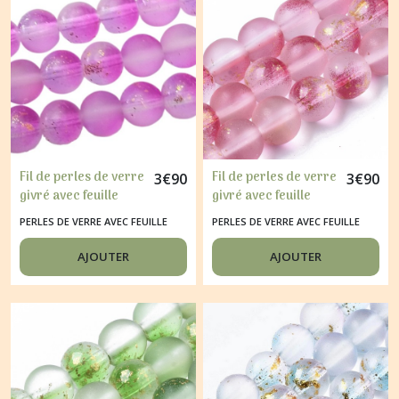
Fil de perles de verre
Fil de perles de verre
3
€
90
3
€
90
givré avec feuille
givré avec feuille
d'or 6 / 8 mm
d'or 6 / 8 mm ROUGE
PERLES DE VERRE AVEC FEUILLE
PERLES DE VERRE AVEC FEUILLE
FUSCHIA
D'OR
D'OR
AJOUTER
AJOUTER