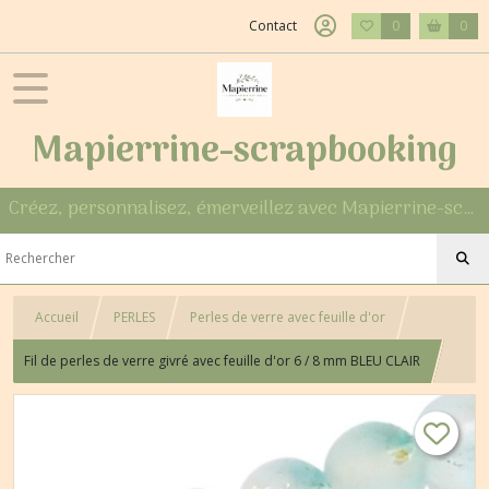
Contact
0
0
Mapierrine-scrapbooking
Créez, personnalisez, émerveillez avec Mapierrine-scrapbooking
Accueil
PERLES
Perles de verre avec feuille d'or
Fil de perles de verre givré avec feuille d'or 6 / 8 mm BLEU CLAIR