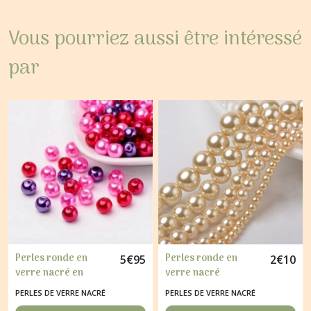
Vous pourriez aussi être intéressé
par
Perles ronde en
Perles ronde en
5
€
95
2
€
10
verre nacré en
verre nacré
mélange coloris
fabrication bijoux 4 /
PERLES DE VERRE NACRÉ
PERLES DE VERRE NACRÉ
assortis 6 mm VIOLET
6 / 8 /10 / 12 mm