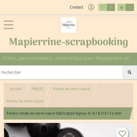
Contact
0
0
Mapierrine-scrapbooking
Créez, personnalisez, émerveillez avec Mapierrine-scrapbooking
Accueil
PERLES
Perles de verre nacré
Perles de verre nacré
Perles ronde en verre nacré fabrication bijoux 4 / 6 / 8 /10 / 12 mm
NOIR