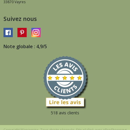
33870
Vayres
Suivez nous
Note globale : 4,9/5
518 avis clients
Copyright Mapierrine. Tous droits réservés. Site réalisé avec
eProShopping