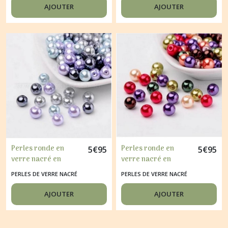
ROSE ROUGE
DORE
AJOUTER
AJOUTER
Perles ronde en
Perles ronde en
5
€
95
5
€
95
verre nacré en
verre nacré en
mélange coloris
mélange coloris
PERLES DE VERRE NACRÉ
PERLES DE VERRE NACRÉ
assortis 6 mm BLEU
assortis 6 mm
MAUVE GRIS.
MULTICOLORE B.
AJOUTER
AJOUTER