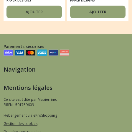
PAPER DESIGNS
PAPER DESIGNS
PAPER DESIGNS
PAPER DESIGNS
ROUTE 66 0030
PROVENCE LAVANDE
AJOUTER
AJOUTER
VINTAGE 060
Paiements sécurisés
Navigation
Mentions légales
Ce site est édité par Mapierrine.
SIREN : 501759609
Hébergement via eProShopping
Gestion des cookies
Données personnelles