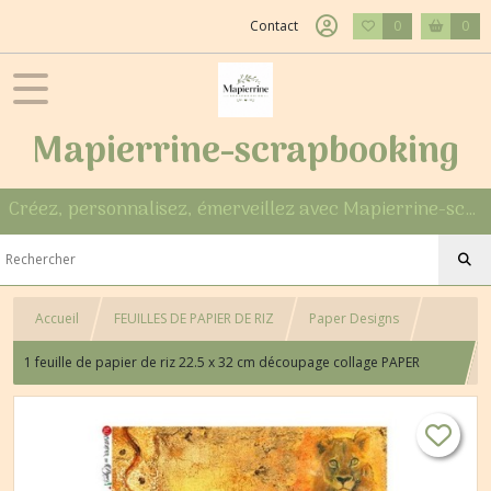
Contact
0
0
Mapierrine-scrapbooking
Créez, personnalisez, émerveillez avec Mapierrine-scrapbooking
Accueil
FEUILLES DE PAPIER DE RIZ
Paper Designs
1 feuille de papier de riz 22.5 x 32 cm découpage collage PAPER
DESIGNS AFRIQUE MASAI 028