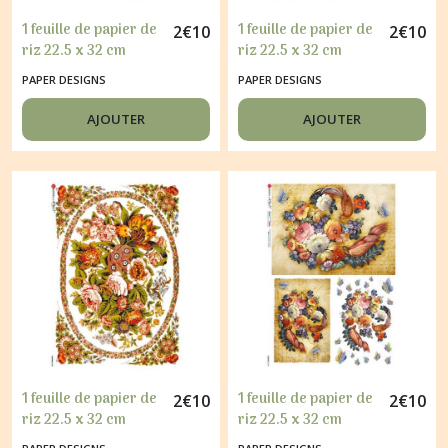
1 feuille de papier de
1 feuille de papier de
2
€
10
2
€
10
riz 22.5 x 32 cm
riz 22.5 x 32 cm
découpage collage
découpage collage
PAPER DESIGNS
PAPER DESIGNS
PAPER DESIGNS FLEUR
PAPER DESIGNS FLEUR
ROSE 0214
ROSE 0215
AJOUTER
AJOUTER
1 feuille de papier de
1 feuille de papier de
2
€
10
2
€
10
riz 22.5 x 32 cm
riz 22.5 x 32 cm
découpage collage
découpage collage