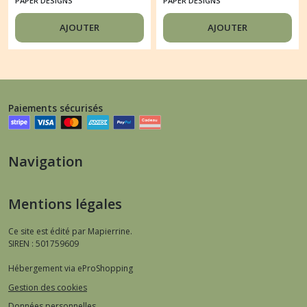
PAPER DESIGNS
PAPER DESIGNS
PAPER DESIGNS
PAPER DESIGNS FLEUR
BRASSEE DE FLEURS
OISEAU 0348
AJOUTER
AJOUTER
0280
Paiements sécurisés
Navigation
Mentions légales
Ce site est édité par Mapierrine.
SIREN : 501759609
Hébergement via eProShopping
Gestion des cookies
Données personnelles