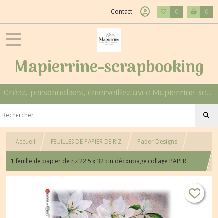
Contact
0
0
Mapierrine-scrapbooking
Créez, personnalisez, émerveillez avec Mapierrine-scrapbooking
Accueil
FEUILLES DE PAPIER DE RIZ
Paper Designs
1 feuille de papier de riz 22.5 x 32 cm découpage collage PAPER
DESIGNS FLEUR BLANCHE 0111