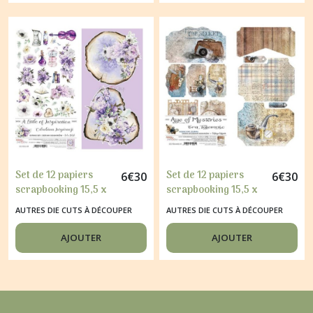
Set de 12 papiers
Set de 12 papiers
6
€
30
6
€
30
scrapbooking 15,5 x
scrapbooking 15,5 x
30, 5 cm Craft O
30, 5 cm Craft O
AUTRES DIE CUTS À DÉCOUPER
AUTRES DIE CUTS À DÉCOUPER
Clock A LITTLE OF
Clock AGE OF
INSPIRATION 506
MYSTERIES 629
AJOUTER
AJOUTER