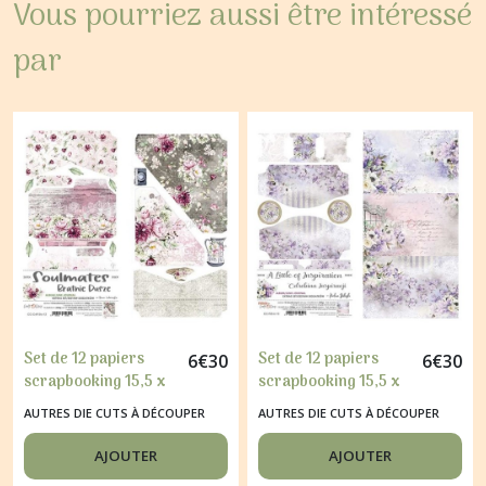
Vous pourriez aussi être intéressé
par
Set de 12 papiers
Set de 12 papiers
6
€
30
6
€
30
scrapbooking 15,5 x
scrapbooking 15,5 x
30, 5 cm Craft O
30, 5 cm Craft O
AUTRES DIE CUTS À DÉCOUPER
AUTRES DIE CUTS À DÉCOUPER
Clock SOULMATES
Clock A LITTLE OF
391
INSPIRATION 513
AJOUTER
AJOUTER