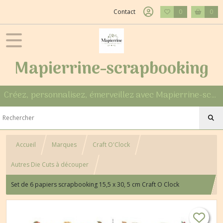
Contact
0
0
Mapierrine-scrapbooking
Créez, personnalisez, émerveillez avec Mapierrine-scrapbooking
Accueil
Marques
Craft O'Clock
Autres Die Cuts à découper
Set de 6 papiers scrapbooking 15,5 x 30, 5 cm Craft O Clock
AUTUMN MOODS 254