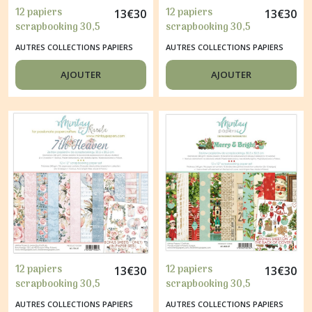
12 papiers
12 papiers
13
€
30
13
€
30
scrapbooking 30,5
scrapbooking 30,5
x 30,5 cm Mintay By
x 30,5 cm Mintay By
AUTRES COLLECTIONS PAPIERS
AUTRES COLLECTIONS PAPIERS
Karola GOLDEN
Karola LOVE
DAYS
LETTERS
AJOUTER
AJOUTER
12 papiers
12 papiers
13
€
30
13
€
30
scrapbooking 30,5
scrapbooking 30,5
x 30,5 cm Mintay By
x 30,5 cm Mintay By
AUTRES COLLECTIONS PAPIERS
AUTRES COLLECTIONS PAPIERS