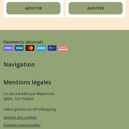
Karola 7TH JEAVEN
Karola MERRY AND
BRIGHT
AJOUTER
AJOUTER
Paiements sécurisés
Navigation
Mentions légales
Ce site est édité par Mapierrine.
SIREN : 501759609
Hébergement via eProShopping
Gestion des cookies
Données personnelles