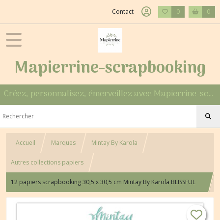
Contact
0
0
Mapierrine-scrapbooking
Créez, personnalisez, émerveillez avec Mapierrine-scrapbooking
Accueil
Marques
Mintay By Karola
Autres collections papiers
12 papiers scrapbooking 30,5 x 30,5 cm Mintay By Karola BLISSFUL
TIME