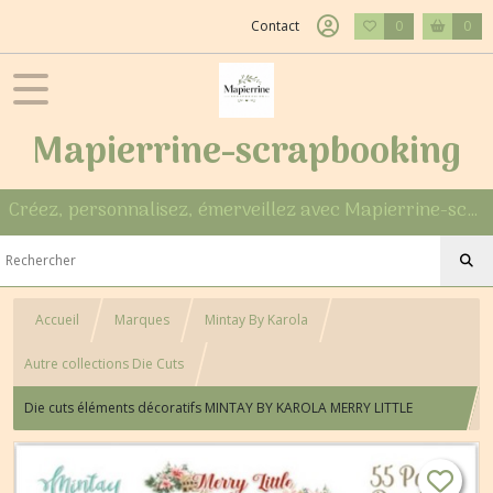
Contact
0
0
Mapierrine-scrapbooking
Créez, personnalisez, émerveillez avec Mapierrine-scrapbooking
Accueil
Marques
Mintay By Karola
Autre collections Die Cuts
Die cuts éléments décoratifs MINTAY BY KAROLA MERRY LITTLE
CHRISTMAS