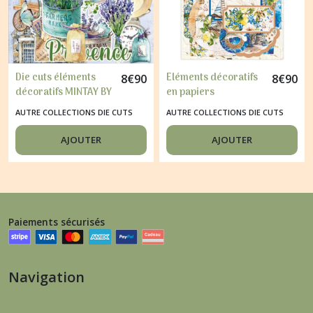
Die cuts éléments
Eléments décoratifs
8
€
90
8
€
90
décoratifs MINTAY BY
en papiers
KAROLA LAVENDER
scrapbooking
AUTRE COLLECTIONS DIE CUTS
AUTRE COLLECTIONS DIE CUTS
FARM
carterie MINTAY BY
KAROLA
AJOUTER
AJOUTER
MEDITERRANEAN
HEAVEN
Paiements sécurisés
Navigation