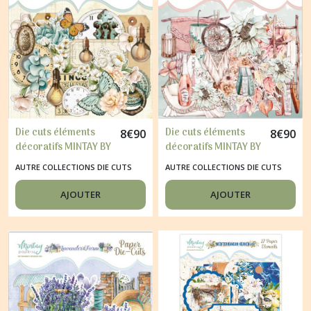
Die cuts éléments
Die cuts éléments
8
€
90
8
€
90
décoratifs MINTAY BY
décoratifs MINTAY BY
KAROLA
KAROLA Blissful time
AUTRE COLLECTIONS DIE CUTS
AUTRE COLLECTIONS DIE CUTS
GRANDMA'ATTIC
BLISSFUL TIME
AJOUTER
AJOUTER