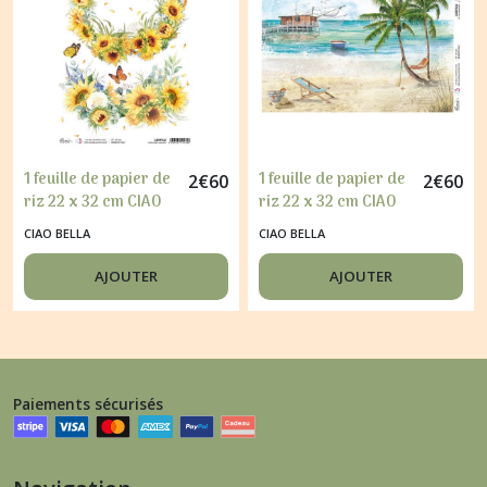
1 feuille de papier de
1 feuille de papier de
2
€
60
2
€
60
riz 22 x 32 cm CIAO
riz 22 x 32 cm CIAO
BELLA FARMHOUSE
BELLA SUMMER
CIAO BELLA
CIAO BELLA
GARDEN 332
BREEZE 352
AJOUTER
AJOUTER
Paiements sécurisés