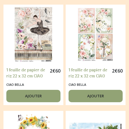
1 feuille de papier de
1 feuille de papier de
2
€
60
2
€
60
riz 22 x 32 cm CIAO
riz 22 x 32 cm CIAO
BELLA LE SIGNE NOIR
BELLA BLOOMING 319
CIAO BELLA
CIAO BELLA
254
AJOUTER
AJOUTER