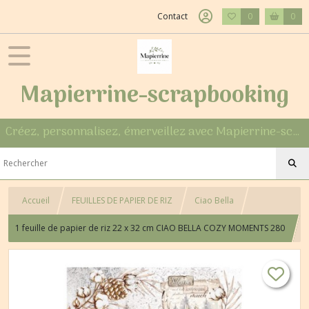
Contact
0
0
Mapierrine-scrapbooking
Créez, personnalisez, émerveillez avec Mapierrine-scrapbooking
Accueil
FEUILLES DE PAPIER DE RIZ
Ciao Bella
1 feuille de papier de riz 22 x 32 cm CIAO BELLA COZY MOMENTS 280