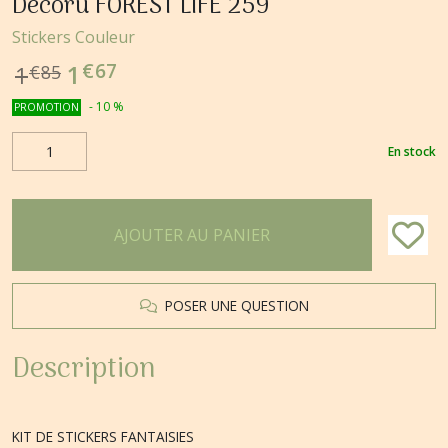
Décoru FOREST LIFE 259
Stickers Couleur
€
67
1
1
€
85
-
10
%
PROMOTION
En stock
AJOUTER AU PANIER
POSER UNE QUESTION
Description
KIT DE STICKERS FANTAISIES