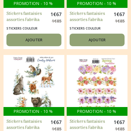
PROMOTION
-
10
%
PROMOTION
-
10
%
Stickers fantaisies
Stickers fantaisies
1
€
67
1
€
67
assorties Fabrika
assorties Fabrika
1
€
85
1
€
85
Décoru FOREST LIFE
Décoru FOREST LIFE
STICKERS COULEUR
STICKERS COULEUR
256
251
AJOUTER
AJOUTER
PROMOTION
-
10
%
PROMOTION
-
10
%
Stickers fantaisies
Stickers fantaisies
1
€
67
1
€
67
assorties Fabrika
assorties Fabrika
1
€
85
1
€
85