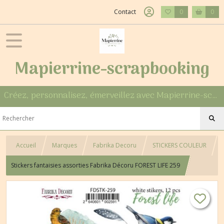
Contact
0
0
Mapierrine-scrapbooking
Créez, personnalisez, émerveillez avec Mapierrine-scrapbooking
Accueil
Marques
Fabrika Decoru
STICKERS COULEUR
Stickers fantaisies assorties Fabrika Décoru FOREST LIFE 259