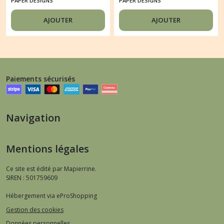
PAPER DESIGNS
PAPER DESIGNS
PAPER DESIGNS FLEUR
PAPER DESIGNS FLEUR
FEUILLAGE 0087
PAPILLON 0102
AJOUTER
AJOUTER
Paiements sécurisés
Navigation
Mentions légales
Ce site est édité par Mapierrine.
SIREN : 501759609
Hébergement via eProShopping
Gestion des cookies
Données personnelles