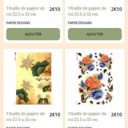
1 feuille de papier de
1 feuille de papier de
2
€
10
2
€
10
riz 22.5 x 32 cm
riz 22.5 x 32 cm
découpage collage
découpage collage
PAPER DESIGNS
PAPER DESIGNS
PAPER DESIGNS
PAPER DESIGNS
VEHICULE RETRO
PEINTURE
AJOUTER
AJOUTER
0052
COQUELICOT 0082
1 feuille de papier de
1 feuille de papier de
2
€
10
2
€
10
riz 22.5 x 32 cm
riz 22.5 x 32 cm
découpage collage
découpage collage