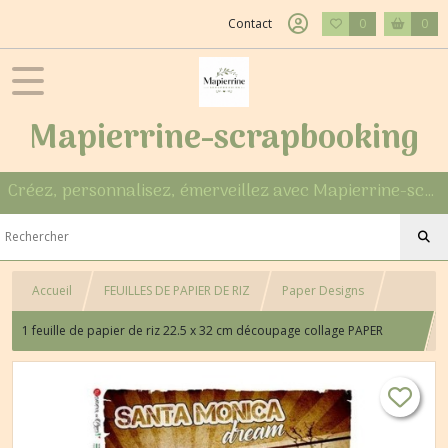
Contact
0
0
Mapierrine-scrapbooking
Créez, personnalisez, émerveillez avec Mapierrine-scrapbooking
Accueil
FEUILLES DE PAPIER DE RIZ
Paper Designs
1 feuille de papier de riz 22.5 x 32 cm découpage collage PAPER
DESIGNS ROUTE 66 0029