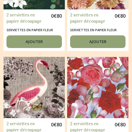
2 serviettes en
2 serviettes en
0
€
80
0
€
80
papier découpage
papier découpage
collage 33 cm FLEUR
collage 33 cm FLEUR
SERVIETTES EN PAPIER FLEUR
SERVIETTES EN PAPIER FLEUR
D HIVER FA 2009
DAHLIA FA 2004
AJOUTER
AJOUTER
2 serviettes en
2 serviettes en
0
€
80
0
€
80
papier découpage
papier découpage