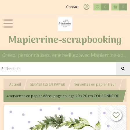
Contact
0
0
Mapierrine-scrapbooking
Créez, personnalisez, émerveillez avec Mapierrine-scrapbooking
Accueil
SERVIETTES EN PAPIER
Serviettes en papier Fleur
4 serviettes en papier découpage collage 20 x 20 cm COURONNE DE
PENSEES