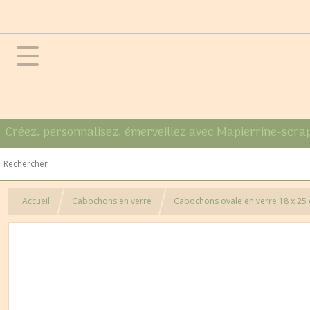
Créez, personnalisez, émerveillez avec Mapierrine-scra
Accueil
Cabochons en verre
Cabochons ovale en verre 18 x 25