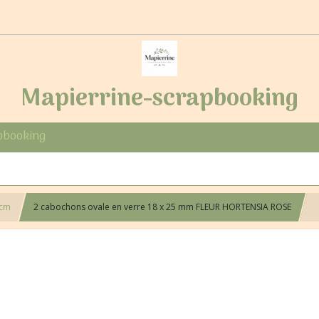
Mapierrine-scrapbooking
pbooking
 cm
2 cabochons ovale en verre 18 x 25 mm FLEUR HORTENSIA ROSE