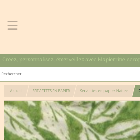
Créez, personnalisez, émerveillez avec Mapierrine-scra
Accueil
SERVIETTES EN PAPIER
Serviettes en papier Nature