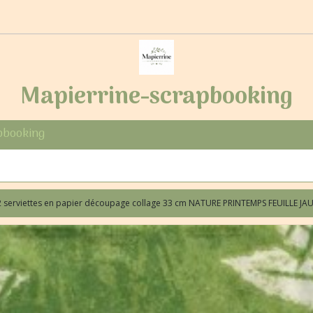
Mapierrine-scrapbooking
pbooking
2 serviettes en papier découpage collage 33 cm NATURE PRINTEMPS FEUILLE JA