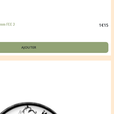
 mm FEE J
1
€
15
AJOUTER