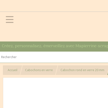
Créez, personnalisez, émerveillez avec Mapierrine-scra
Accueil
Cabochons en verre
Cabochon rond en verre 20 mm