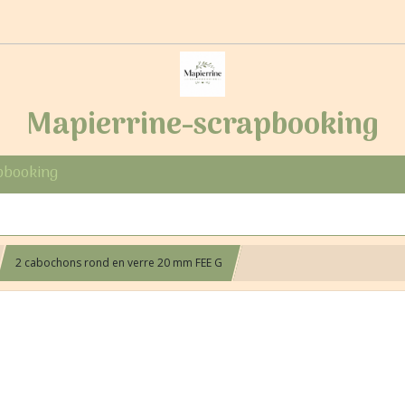
Mapierrine-scrapbooking
pbooking
2 cabochons rond en verre 20 mm FEE G