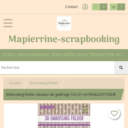
Contact
0
0
Mapierrine-scrapbooking
Créez, personnalisez, émerveillez avec Mapierrine-scrapbooking
Accueil
Embossing folder
Embossing folder classeur de gaufrage 10 x 21 cm FEUILLE ET FLEUR
50