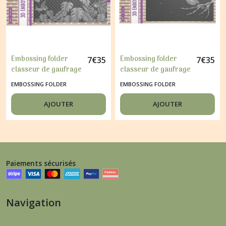
Embossing folder
Embossing folder
7
€
35
7
€
35
classeur de gaufrage
classeur de gaufrage
10,5 x 14,8 cm
10,5 x 14,8 cm BIRD
EMBOSSING FOLDER
EMBOSSING FOLDER
MONSTERA
ON BRANCH 016
DELICIOSA 045
AJOUTER
AJOUTER
Paiements sécurisés
Navigation