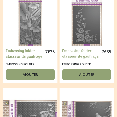
Embossing folder
Embossing folder
7
€
35
7
€
35
classeur de gaufrage
classeur de gaufrage
10 x 21 cm LILIES 48
10,5 x 14,8 cm
EMBOSSING FOLDER
EMBOSSING FOLDER
FLOWER CORNER 057
AJOUTER
AJOUTER