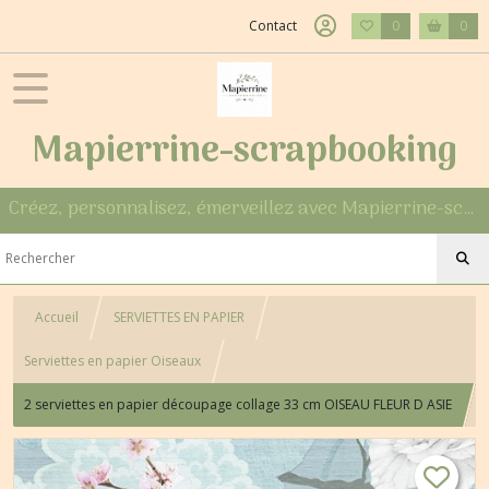
Contact
0
0
Mapierrine-scrapbooking
Créez, personnalisez, émerveillez avec Mapierrine-scrapbooking
Accueil
SERVIETTES EN PAPIER
Serviettes en papier Oiseaux
2 serviettes en papier découpage collage 33 cm OISEAU FLEUR D ASIE
O 403