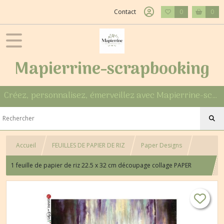
Contact
0
0
Mapierrine-scrapbooking
Créez, personnalisez, émerveillez avec Mapierrine-scrapbooking
Accueil
FEUILLES DE PAPIER DE RIZ
Paper Designs
1 feuille de papier de riz 22.5 x 32 cm découpage collage PAPER
DESIGNS DANSEUSE 0026