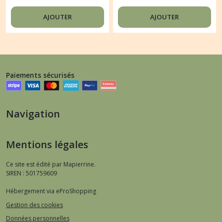
PAPER DESIGNS NOEL
PAPER DESIGNS
DECORATION SAPIN
VINTAGE TACOT
AJOUTER
AJOUTER
CADEAU 0158
RETRO 0032
Paiements sécurisés
Navigation
Mentions légales
Ce site est édité par Mapierrine.
SIREN : 501759609
Hébergement via eProShopping
Gestion des cookies
Données personnelles