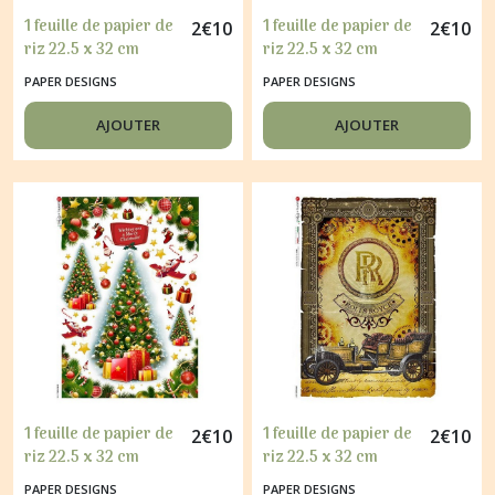
1 feuille de papier de
1 feuille de papier de
2
€
10
2
€
10
riz 22.5 x 32 cm
riz 22.5 x 32 cm
découpage collage
découpage collage
PAPER DESIGNS
PAPER DESIGNS
PAPER DESIGNS FLEUR
PAPER DESIGNS FLEUR
TAPISSERIE 0233
DE NOEL 0093
AJOUTER
AJOUTER
1 feuille de papier de
1 feuille de papier de
2
€
10
2
€
10
riz 22.5 x 32 cm
riz 22.5 x 32 cm
découpage collage
découpage collage
PAPER DESIGNS
PAPER DESIGNS